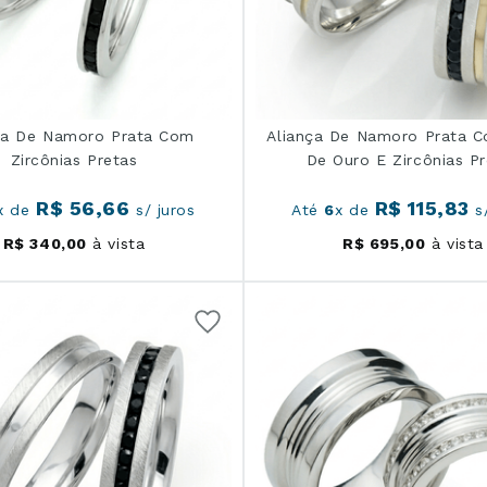
ça De Namoro Prata Com
Aliança De Namoro Prata C
Zircônias Pretas
De Ouro E Zircônias P
R$
56
,
66
R$
115
,
83
x de
s/ juros
Até
6
x de
s/
R$
340
,
00
à vista
R$
695
,
00
à vista