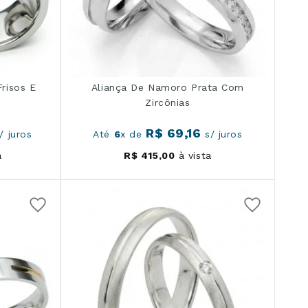
risos E
Aliança De Namoro Prata Com
Zircônias
R$
69
,
16
/ juros
Até
6
x de
s/ juros
a
R$
415
,
00
à vista