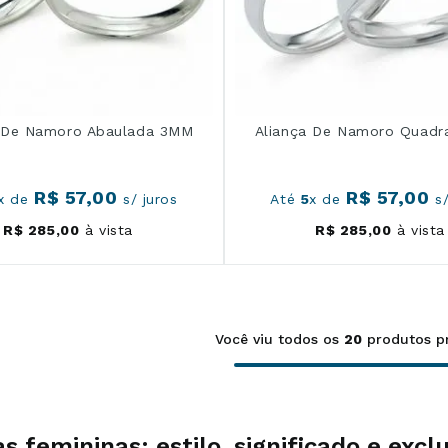
a De Namoro Abaulada 3MM
Aliança De Namoro Quadr
R$
57
,
00
R$
57
,
00
x de
s/ juros
Até
5
x de
s/
R$
285
,
00
à vista
R$
285
,
00
à vista
Você viu todos os
20
produtos
as femininas: estilo, significado e exc