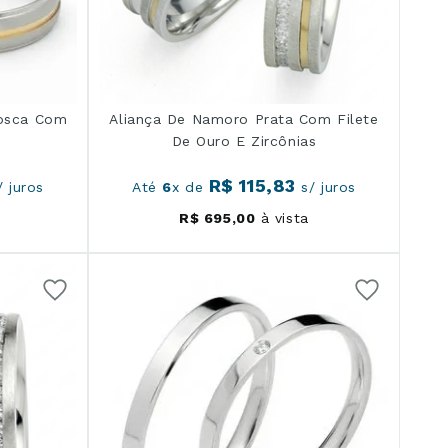
Fosca Com
Aliança De Namoro Prata Com Filete
De Ouro E Zircônias
R$
115
,
83
 juros
Até
6
x de
s/ juros
R$
695
,
00
à vista