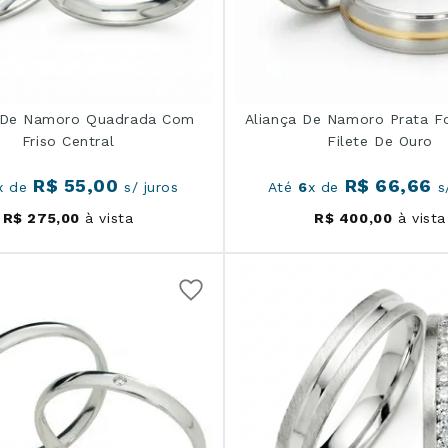
a De Namoro Quadrada Com
Aliança De Namoro Prata 
Friso Central
Filete De Ouro
R$
55
,
00
R$
66
,
66
x de
s/ juros
Até
6
x de
s/
R$
275
,
00
à vista
R$
400
,
00
à vista