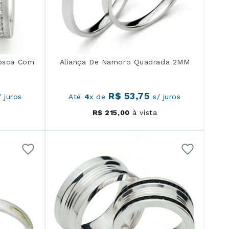
Fosca Com
Aliança De Namoro Quadrada 2MM
R$
53
,
75
 juros
Até
4
x de
s/ juros
R$
215
,
00
à vista