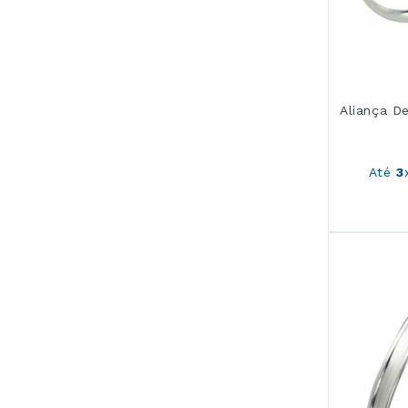
Aliança D
Até
3