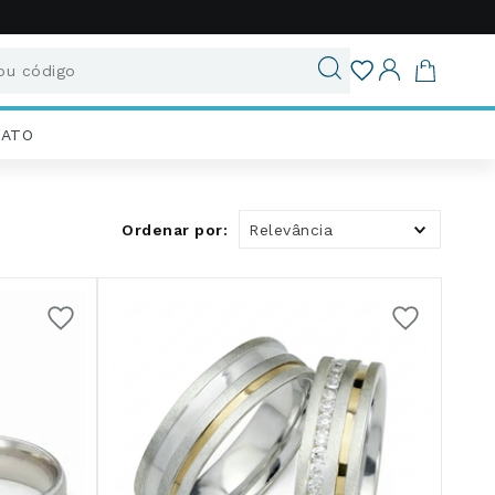
u código
ados
IATO
Relevância