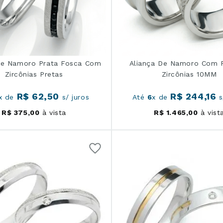
De Namoro Prata Fosca Com
Aliança De Namoro Com F
Zircônias Pretas
Zircônias 10MM
R$
62
,
50
R$
244
,
16
x de
s/ juros
Até
6
x de
s
R$
375
,
00
à vista
R$
1
.
465
,
00
à vist