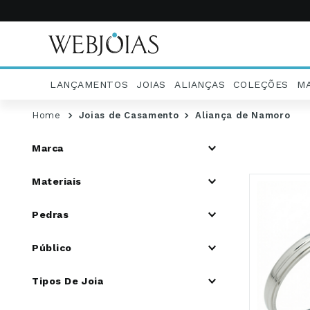
LANÇAMENTOS
JOIAS
ALIANÇAS
COLEÇÕES
M
Joias de Casamento
Aliança de Namoro
Marca
Web Joias
Materiais
Prata 925
Pedras
Pedras coloridas
Público
Sem Pedra
Sintética
Feminino
Tipos De Joia
Masculino
Unissex
Outros