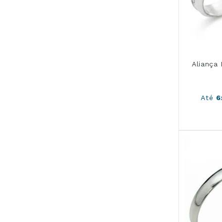
Aliança
Até
6