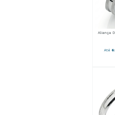
Aliança 
Até
6