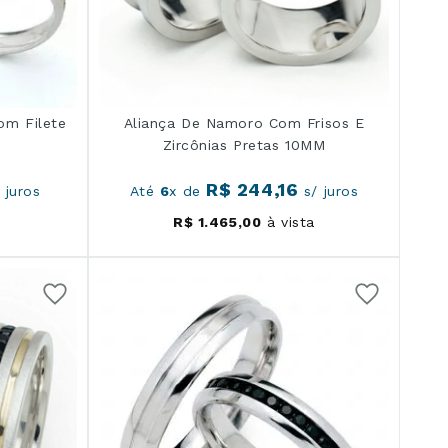
om Filete
Aliança De Namoro Com Frisos E
Zircônias Pretas 10MM
R$
244
,
16
 juros
Até
6
x de
s/ juros
R$
1
.
465
,
00
à vista