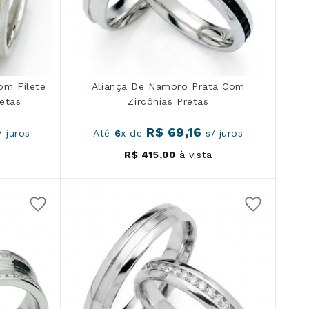
om Filete
Aliança De Namoro Prata Com
retas
Zircônias Pretas
R$
69
,
16
 juros
Até
6
x de
s/ juros
R$
415
,
00
à vista