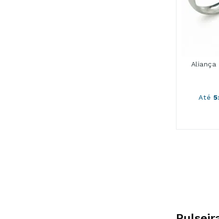
Alianç
Até
5
Pulseir