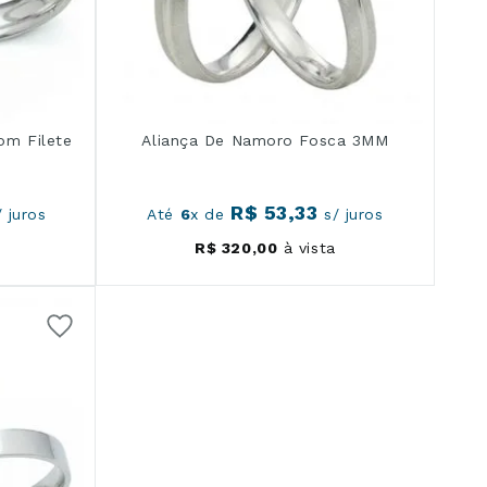
om Filete
Aliança De Namoro Fosca 3MM
R$
53
,
33
 juros
Até
6
x de
s/ juros
R$
320
,
00
à vista