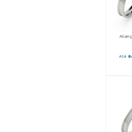
Alian
Até
6