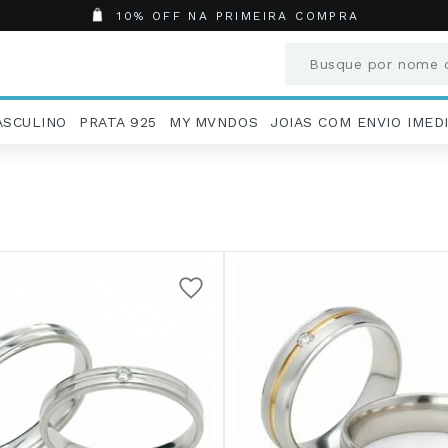
10% OFF NA PRIMEIRA COMPRA
Busque por nome o
Termos mais busc
ASCULINO
PRATA 925
MY MVNDOS
JOIAS COM ENVIO IMED
1
º
Aneis
2
º
Pingentes
3
º
Brincos
4
º
Colares
5
º
Masculino
6
º
Argola
7
º
Casamento
8
º
São Bento
9
º
Pingente
10
º
Corrente