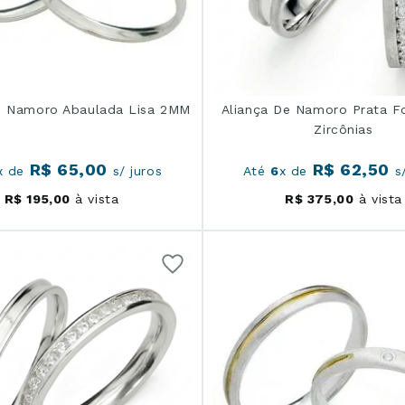
e Namoro Abaulada Lisa 2MM
Aliança De Namoro Prata 
Zircônias
R$
65
,
00
R$
62
,
50
x de
s/ juros
Até
6
x de
s/
R$
195
,
00
à vista
R$
375
,
00
à vista