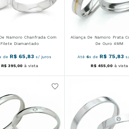
 De Namoro Chanfrada Com
Aliança De Namoro Prata C
Filete Diamantado
De Ouro 4MM
R$
65
,
83
R$
75
,
83
x de
s/ juros
Até
6
x de
s/
R$
395
,
00
à vista
R$
455
,
00
à vista