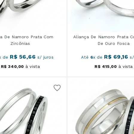
ça De Namoro Prata Com
Aliança De Namoro Prata C
Zircônias
De Ouro Fosca
R$
56
,
66
R$
69
,
16
x de
s/ juros
Até
6
x de
s/
R$
340
,
00
à vista
R$
415
,
00
à vista