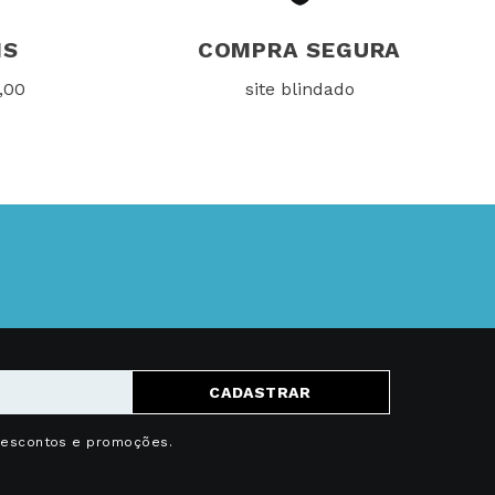
IS
COMPRA SEGURA
,00
site blindado
CADASTRAR
descontos e promoções.