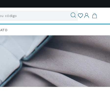
u código
ados
IATO