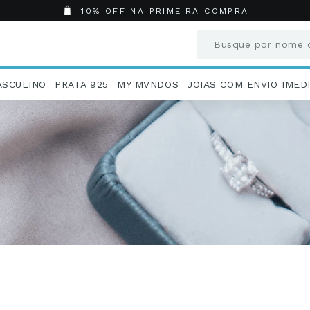
10% OFF NA PRIMEIRA COMPRA
Busque por nome o
Termos mais busc
ASCULINO
PRATA 925
MY MVNDOS
JOIAS COM ENVIO IMED
1
º
Aneis
2
º
Pingentes
3
º
Brincos
4
º
Colares
5
º
Masculino
6
º
Argola
7
º
Casamento
8
º
São Bento
9
º
Pingente
10
º
Corrente