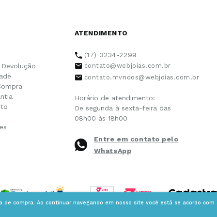
ATENDIMENTO
(17) 3234-2299
e Devolução
contato@webjoias.com.br
dade
contato.mvndos@webjoias.com.br
Compra
ntia
Horário de atendimento:
to
De segunda à sexta-feira das
08h00 às 18h00
es
Entre em contato pelo
WhatsApp
ia de compra. Ao continuar navegando em nosso site você está se acordo com a