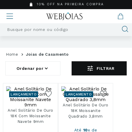
10% OFF NA PRIMEIRA COMPRA
Busque por nome ou código
Termos mais buscados
1
º
Aneis
Joias de Casamento
2
º
Pingentes
3
º
Brincos
FILTRAR
4
º
Colares
5
º
Masculino
6
º
Argola
LANÇAMENTO
LANÇAMENTO
7
º
Pingente
Anel Solitário De Ouro
8
º
Casamento
Anel Solitário De Ouro
18K Moissanite
18K Com Moissanite
Quadrado 3,8mm
9
º
Corrente
Navete 9mm
10
º
Moissanite
Até
10
x de