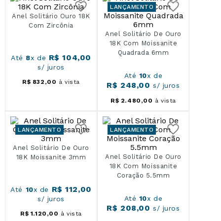
LANÇAMENTO
Anel Solitário Ouro 18K
Com Zircônia
Anel Solitário De Ouro
18K Com Moissanite
Quadrada 6mm
R$
104
,
00
Até
8
x de
s/ juros
Até
10
x de
R$
832
,
00
à vista
R$
248
,
00
s/ juros
R$
2
.
480
,
00
à vista
LANÇAMENTO
LANÇAMENTO
Anel Solitário De Ouro
Anel Solitário De Ouro
18K Moissanite 3mm
18K Com Moissanite
Coração 5.5mm
R$
112
,
00
Até
10
x de
Até
10
x de
s/ juros
R$
208
,
00
s/ juros
R$
1
.
120
,
00
à vista