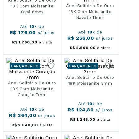
Anel Solitário De Ouro
Anel Solitário De Ouro
18K Com Moissanite
18K Com Moissanite
Oval 6mm
Navete 11mm
Até
10
x de
R$
176
,
00
Até
10
x de
s/ juros
R$
256
,
00
s/ juros
R$
1
.
760
,
00
à vista
R$
2
.
560
,
00
à vista
LANÇAMENTO
LANÇAMENTO
Anel Solitário De Ouro
Anel Solitário De Ouro
18K Moissanite 3mm
18K Com Moissanite
Coração 7mm
Até
10
x de
Até
10
x de
R$
124
,
80
s/ juros
R$
264
,
00
s/ juros
R$
1
.
248
,
00
à vista
R$
2
.
640
,
00
à vista