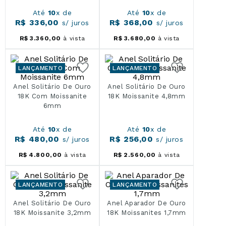
Até
10
x de
Até
10
x de
R$
336
,
00
R$
368
,
00
s/ juros
s/ juros
R$
3
.
360
,
00
à vista
R$
3
.
680
,
00
à vista
LANÇAMENTO
LANÇAMENTO
Anel Solitário De Ouro
Anel Solitário De Ouro
18K Com Moissanite
18K Moissanite 4,8mm
6mm
Até
10
x de
Até
10
x de
R$
480
,
00
R$
256
,
00
s/ juros
s/ juros
R$
4
.
800
,
00
à vista
R$
2
.
560
,
00
à vista
LANÇAMENTO
LANÇAMENTO
Anel Solitário De Ouro
Anel Aparador De Ouro
18K Moissanite 3,2mm
18K Moissanites 1,7mm