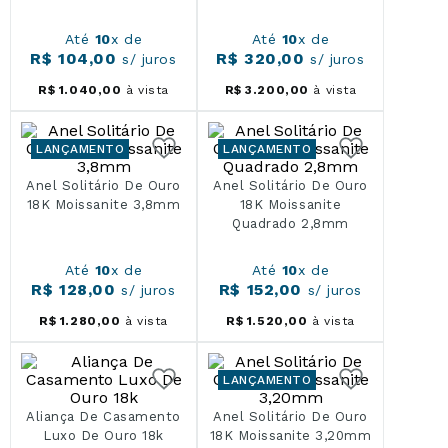
Até
10
x de
Até
10
x de
R$
104
,
00
R$
320
,
00
s/ juros
s/ juros
R$
1
.
040
,
00
à vista
R$
3
.
200
,
00
à vista
LANÇAMENTO
LANÇAMENTO
Anel Solitário De Ouro
Anel Solitário De Ouro
18K Moissanite 3,8mm
18K Moissanite
Quadrado 2,8mm
Até
10
x de
Até
10
x de
R$
128
,
00
R$
152
,
00
s/ juros
s/ juros
R$
1
.
280
,
00
à vista
R$
1
.
520
,
00
à vista
LANÇAMENTO
Aliança De Casamento
Anel Solitário De Ouro
Luxo De Ouro 18k
18K Moissanite 3,20mm