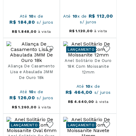
R$
112
,
00
Até
10
x de
Até
10
x de
R$
184
,
80
s/ juros
s/ juros
R$
1
.
120
,
00
à vista
R$
1
.
848
,
00
à vista
LANÇAMENTO
Anel Solitário De Ouro
Aliança De Casamento
18K Com Moissanite
Lisa e Abaulada 3MM
12mm
De Ouro 18k
Até
10
x de
Até
10
x de
R$
464
,
00
s/ juros
R$
126
,
00
s/ juros
R$
4
.
640
,
00
à vista
R$
1
.
260
,
00
à vista
LANÇAMENTO
LANÇAMENTO