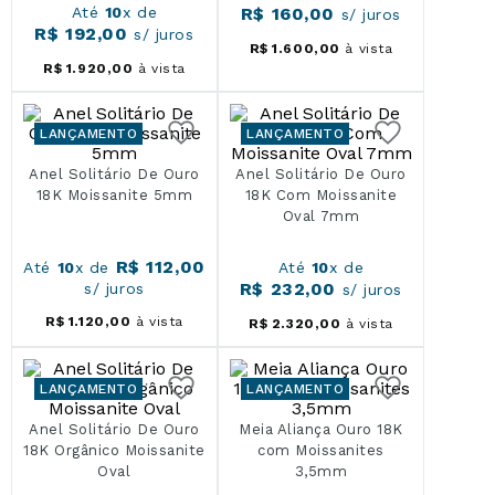
Até
10
x de
R$
160
,
00
s/ juros
R$
192
,
00
s/ juros
R$
1
.
600
,
00
à vista
R$
1
.
920
,
00
à vista
LANÇAMENTO
LANÇAMENTO
Anel Solitário De Ouro
Anel Solitário De Ouro
18K Moissanite 5mm
18K Com Moissanite
Oval 7mm
R$
112
,
00
Até
10
x de
Até
10
x de
R$
232
,
00
s/ juros
s/ juros
R$
1
.
120
,
00
à vista
R$
2
.
320
,
00
à vista
LANÇAMENTO
LANÇAMENTO
Anel Solitário De Ouro
Meia Aliança Ouro 18K
18K Orgânico Moissanite
com Moissanites
Oval
3,5mm