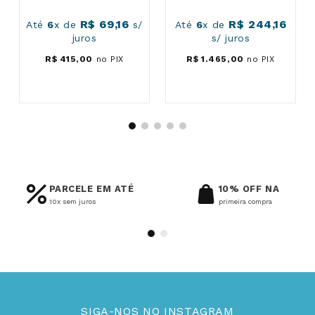
R$
69
,
16
R$
244
,
16
Até
6
x de
s/
Até
6
x de
juros
s/ juros
R$
415
,
00
no PIX
R$
1
.
465
,
00
no PIX
PARCELE EM ATÉ
10% OFF NA
10x sem juros
primeira compra
SIGA-NOS NO INSTAGRAM