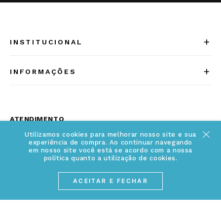
+
INSTITUCIONAL
Quem somos
+
INFORMAÇÕES
Acesse Nosso Blog
Cuidados Especiais
Fale Conosco
Política de Troca e Devolução
ATENDIMENTO
Conheça a linha MVNDOS
Política de Privacidade
Utilizamos cookies para melhorar nosso site e sua
(17) 3234-2299
experiência de compra. Ao continuar navegando
Cancelamento de Compra
em nosso site você está se acordo com a nossa
contato@webjoias.com.br
política quanto a utilização de cookies.
contato.mvndos@webjoias.com.br
Certificado de Garantia
ACEITAR E FECHAR
Horário de atendimento: De segunda à sexta-feira das
Forma de Pagamento
08h00 às 18h00
Prazo de Entrega
Entre em contato pelo WhatsApp