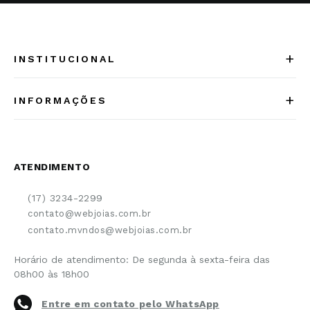
+
INSTITUCIONAL
Quem somos
+
INFORMAÇÕES
Acesse Nosso Blog
Cuidados Especiais
Fale Conosco
Política de Troca e Devolução
ATENDIMENTO
Conheça a linha MVNDOS
Política de Privacidade
(17) 3234-2299
Cancelamento de Compra
contato@webjoias.com.br
contato.mvndos@webjoias.com.br
Certificado de Garantia
Horário de atendimento: De segunda à sexta-feira das
Forma de Pagamento
08h00 às 18h00
Prazo de Entrega
Entre em contato pelo WhatsApp