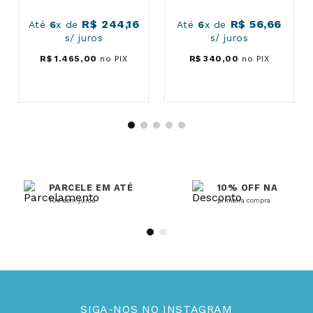
R$
244
,
16
R$
56
,
66
Até
6
x de
Até
6
x de
s/ juros
s/ juros
R$
1
.
465
,
00
no PIX
R$
340
,
00
no PIX
PARCELE EM ATÉ
10% OFF NA
10x sem juros
primeira compra
SIGA-NOS NO INSTAGRAM