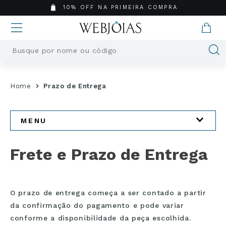
10% OFF NA PRIMEIRA COMPRA
Busque por nome ou código
Termos mais buscados
Home
Prazo de Entrega
1
º
Aneis
2
º
Pingentes
3
º
Brincos
MENU
4
º
Colares
INSTITUCIONAL
5
º
Masculino
Frete e Prazo de Entrega
6
º
Argola
7
º
Quem somos
Pingente
8
º
Casamento
Cuidados Especiais
O prazo de entrega começa a ser contado a partir
9
º
Corrente
da confirmação do pagamento e pode variar
Política de Troca e Devolução
10
º
Moissanite
conforme a disponibilidade da peça escolhida.