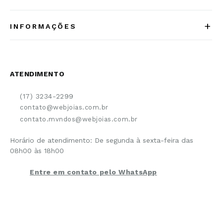
Quem somos
+
INFORMAÇÕES
Acesse Nosso Blog
Cuidados Especiais
Fale Conosco
Política de Troca e Devolução
ATENDIMENTO
Conheça a linha MVNDOS
Política de Privacidade
(17) 3234-2299
Cancelamento de Compra
contato@webjoias.com.br
contato.mvndos@webjoias.com.br
Certificado de Garantia
Horário de atendimento: De segunda à sexta-feira das
Forma de Pagamento
08h00 às 18h00
Prazo de Entrega
Entre em contato pelo WhatsApp
Cupons e Promoções