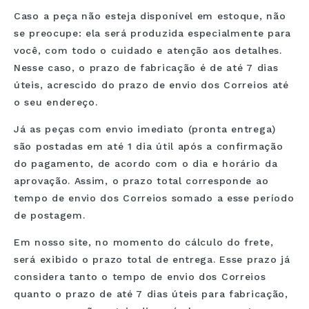
Política de Privacidade
Caso a peça não esteja disponível em estoque, não
se preocupe: ela será produzida especialmente para
Cancelamento de Compra
você, com todo o cuidado e atenção aos detalhes.
Certificado de Garantia
Nesse caso, o prazo de fabricação é de até 7 dias
úteis, acrescido do prazo de envio dos Correios até
Forma de Pagamento
o seu endereço.
Acesse Nosso Blog
Já as peças com envio imediato (pronta entrega)
Fale Conosco
são postadas em até 1 dia útil após a confirmação
do pagamento, de acordo com o dia e horário da
Prazo de Entrega
aprovação. Assim, o prazo total corresponde ao
tempo de envio dos Correios somado a esse período
Conheça a linha MVNDOS
de postagem.
Em nosso site, no momento do cálculo do frete,
será exibido o prazo total de entrega. Esse prazo já
considera tanto o tempo de envio dos Correios
quanto o prazo de até 7 dias úteis para fabricação,