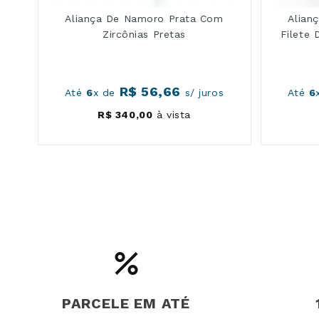
Material: Prata legítima 925 com filete de ouro 10K
Aliança De Namoro Prata Com
Alian
Pedra: Zircônia branca
Zircônias Pretas
Filete 
Largura do aro: 4,90mm
Espessura do aro: 1,10mm
R$
56
,
66
Até
6
x de
s/ juros
Até
6
Modelo: Quadrado, fosco com filete de ouro central e abaulado 
R$
340
,
00
à vista
Indicação de uso: Namoro, compromisso, uso diário
Diferencial: Contraste entre acabamento fosco e filete de ouro
Esse modelo não depende de brilho para se destacar. O contrast
PARCELE EM ATÉ