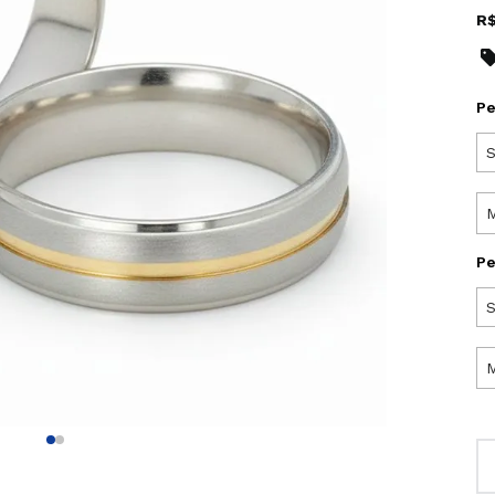
R
Pe
S
Pe
S