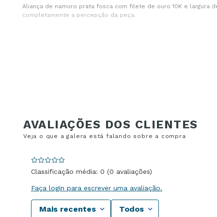
Aliança de namoro prata fosca com filete de ouro 10K e largura d
completamente a percepção da peça.
É um modelo que se destaca mais pela textura e contraste do qu
Aliança de namoro prata fosca com filete de
A superfície fosca cria um efeito mais opaco. A luz não se espalh
No centro, o filete de ouro 10K corta essa opacidade. Essa linha c
Esse detalhe organiza o design. Não é apenas decorativo, ele defi
Aliança fosca prata 925 com formato quadr
Classificação média: 0
(0 avaliações)
O formato quadrado altera o encaixe visual no dedo. As bordas m
Faça login para escrever uma avaliação.
Diferente dos modelos arredondados, essa estrutura cria presen
Mais recentes
Todos