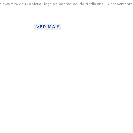
e 4,90mm. Aqui, o visual foge do padrão polido tradicional. O acabament
e pelo reflexo.
VER MAIS
 ouro central
a, ela é absorvida de forma suave.
ria contraste direto entre materiais e cores.
ne a identidade da aliança.
ado
ais retas trazem uma leitura mais moderna.
ça mais firme. A peça não “desaparece” no uso.