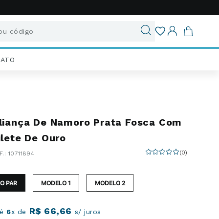
u código
ados
IATO
liança De Namoro Prata Fosca Com
ilete De Ouro
(
0
)
:
10711894
O PAR
MODELO 1
MODELO 2
R$
66
,
66
té
6
x de
s/ juros