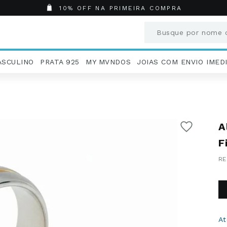
10% OFF NA PRIMEIRA COMPRA
Busque por nome o
Termos mais busc
ASCULINO
PRATA 925
MY MVNDOS
JOIAS COM ENVIO IMED
1
º
Aneis
2
º
Pingentes
3
º
Brincos
4
º
Colares
A
5
º
Masculino
6
º
Argola
F
7
º
Casamento
8
º
São Bento
9
º
Pingente
10
º
Corrente
A