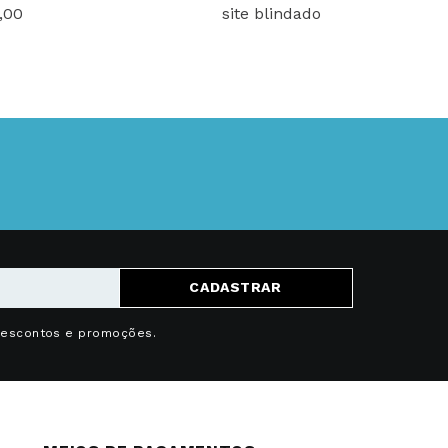
,00
site blindado
CADASTRAR
descontos e promoções.