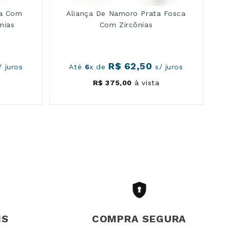
ta Com
Aliança De Namoro Prata Fosca
nias
Com Zircônias
R$
62
,
50
 juros
Até
6
x de
s/ juros
R$
375
,
00
à vista
IS
COMPRA SEGURA