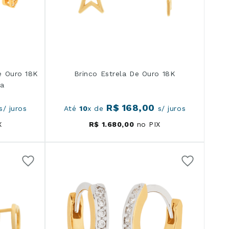
e Ouro 18K
Brinco Estrela De Ouro 18K
ia
R$
168
,
00
s/ juros
Até
10
x de
s/ juros
X
R$
1
.
680
,
00
no PIX