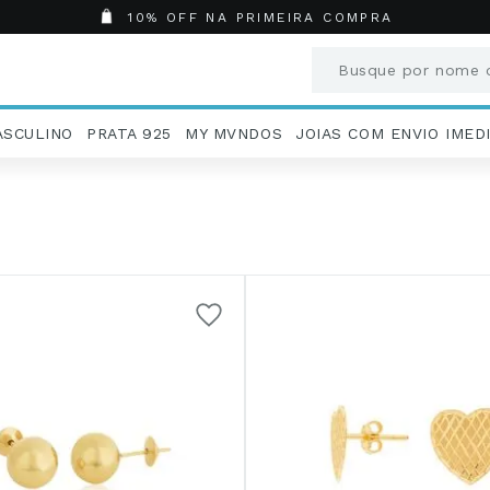
10% OFF NA PRIMEIRA COMPRA
Busque por nome o
Termos mais busc
ASCULINO
PRATA 925
MY MVNDOS
JOIAS COM ENVIO IMED
1
º
Aneis
2
º
Pingentes
3
º
Brincos
4
º
Colares
5
º
Masculino
6
º
Argola
7
º
Casamento
8
º
São Bento
9
º
Pingente
10
º
Corrente