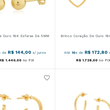
e Ouro 18K Esferas De 5MM
Brinco Coração De Ouro 1
R$
144
,
00
R$
172
,
80
x de
s/ juros
Até
10
x de
s
R$
1
.
440
,
00
no PIX
R$
1
.
728
,
00
no PI