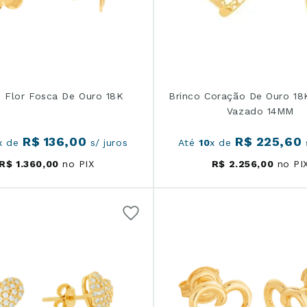
o Flor Fosca De Ouro 18K
Brinco Coração De Ouro 1
Vazado 14MM
R$
136
,
00
R$
225
,
60
x de
s/ juros
Até
10
x de
s
R$
1
.
360
,
00
no PIX
R$
2
.
256
,
00
no PI