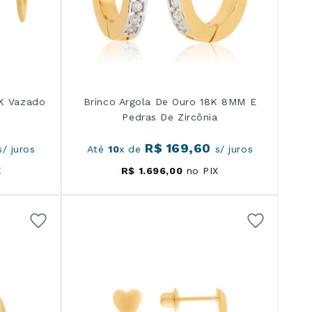
8K Vazado
Brinco Argola De Ouro 18K 8MM E
Pedras De Zircônia
R$
169
,
60
/ juros
Até
10
x de
s/ juros
X
R$
1
.
696
,
00
no PIX