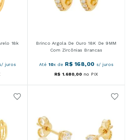
relo 18k
Brinco Argola De Ouro 18K De 9MM
Com Zircônias Brancas
R$
168
,
00
/ juros
Até
10
x de
s/ juros
X
R$
1
.
680
,
00
no PIX