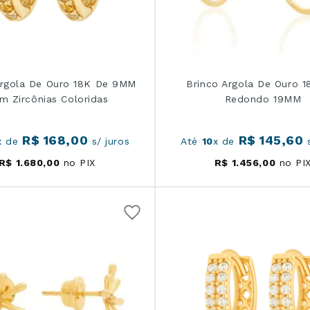
Argola De Ouro 18K De 9MM
Brinco Argola De Ouro 1
m Zircônias Coloridas
Redondo 19MM
R$
168
,
00
R$
145
,
60
x de
s/ juros
Até
10
x de
s
R$
1
.
680
,
00
no PIX
R$
1
.
456
,
00
no PI