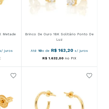
8K Metade
Brinco De Ouro 18K Solitário Ponto De
Luz
R$
163
,
20
/ juros
Até
10
x de
s/ juros
X
R$
1
.
632
,
00
no PIX