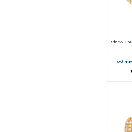
Brinco Ch
Até
10