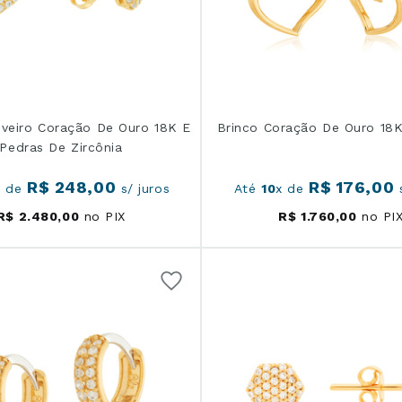
uveiro Coração De Ouro 18K E
Brinco Coração De Ouro 18K
Pedras De Zircônia
R$
248
,
00
R$
176
,
00
x de
s/ juros
Até
10
x de
s
R$
2
.
480
,
00
no PIX
R$
1
.
760
,
00
no PI