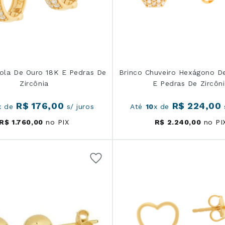
gola De Ouro 18K E Pedras De
Brinco Chuveiro Hexágono D
Zircônia
E Pedras De Zircôn
R$
176
,
00
R$
224
,
00
x de
s/ juros
Até
10
x de
R$
1
.
760
,
00
no PIX
R$
2
.
240
,
00
no PI