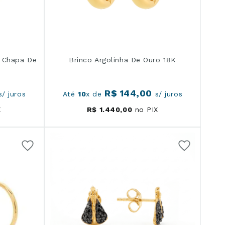
K Chapa De
Brinco Argolinha De Ouro 18K
R$
144
,
00
/ juros
Até
10
x de
s/ juros
X
R$
1
.
440
,
00
no PIX