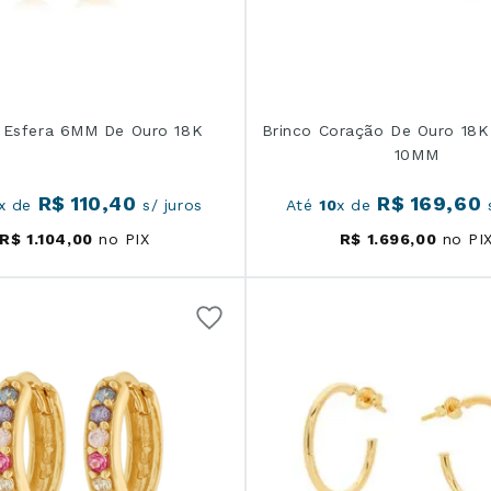
 Esfera 6MM De Ouro 18K
Brinco Coração De Ouro 18
10MM
R$
110
,
40
R$
169
,
60
x de
s/ juros
Até
10
x de
s
R$
1
.
104
,
00
no PIX
R$
1
.
696
,
00
no PI