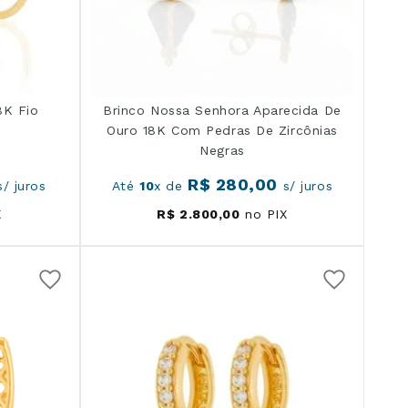
8K Fio
Brinco Nossa Senhora Aparecida De
Ouro 18K Com Pedras De Zircônias
Negras
R$
280
,
00
/ juros
Até
10
x de
s/ juros
X
R$
2
.
800
,
00
no PIX