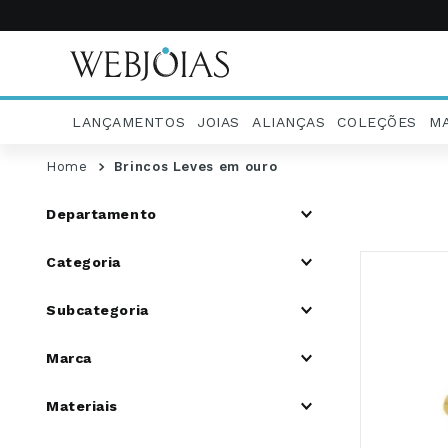
LANÇAMENTOS
JOIAS
ALIANÇAS
COLEÇÕES
M
Brincos Leves em ouro
Departamento
Joias Femininas
Categoria
Joias Infantil
Coleções De Joias
Brincos Femininos
Subcategoria
Brincos Infantil
Joias Religiosa
Brincos Religiosos
Marca
Web Joias
Materiais
Ouro Amarelo 18K/750