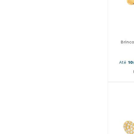
Brinc
Até
10