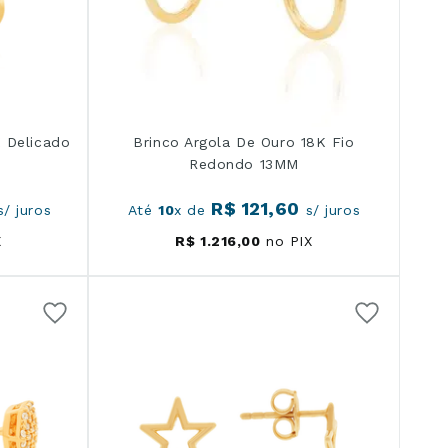
 Delicado
Brinco Argola De Ouro 18K Fio
Redondo 13MM
R$
121
,
60
/ juros
Até
10
x de
s/ juros
X
R$
1
.
216
,
00
no PIX