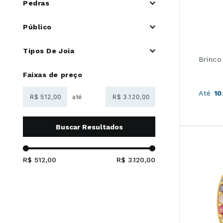
Pedras
Ouro Branco 18K/750
Ouro Tricolor 18K/750
Natural
Público
Pedras coloridas
Sem Pedra
Feminino
Tipos De Joia
Sintética
Infantil
Brinco
Argolas
Faixas de preço
Chuveiro
Coração
Até
10
R$
R$
Esferas
Festa
Flores
Forma Geométrica
Outros
R$ 512,00
R$ 3.120,00
Pérolas
Religiosa
Solitário