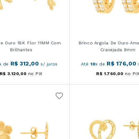
De Ouro 18K Flor 11MM Com
Brinco Argola De Ouro Ama
Brilhantes
Cravejada 9mm
R$
312
,
00
R$
176
,
00
x de
s/ juros
Até
10
x de
s
R$
3
.
120
,
00
no PIX
R$
1
.
760
,
00
no PI