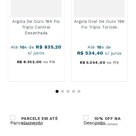
Argola De Ouro 18K Fio
Argola Oval De Ouro 18K
Triplo Central
Fio Triplo Torcido
Desenhada
Até
10
x de
Até
10
x de
R$
835
,
20
R$
534
,
40
s/ juros
s/ juros
R$
8
.
352
,
00
no PIX
R$
5
.
344
,
00
no PIX
PARCELE EM ATÉ
10% OFF NA
10x sem juros
primeira compra