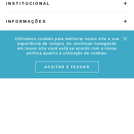
+
INSTITUCIONAL
Quem somos
+
INFORMAÇÕES
Acesse Nosso Blog
Cuidados Especiais
Fale Conosco
Utilizamos cookies para melhorar nosso site e sua
experiência de compra. Ao continuar navegando
Política de Troca e Devolução
em nosso site você está se acordo com a nossa
ATENDIMENTO
Conheça a linha MVNDOS
política quanto a utilização de cookies.
Política de Privacidade
(17) 3234-2299
ACEITAR E FECHAR
Cancelamento de Compra
contato@webjoias.com.br
contato.mvndos@webjoias.com.br
Certificado de Garantia
Horário de atendimento: De segunda à sexta-feira das
Forma de Pagamento
08h00 às 18h00
Prazo de Entrega
Entre em contato pelo WhatsApp
Cupons e Promoções