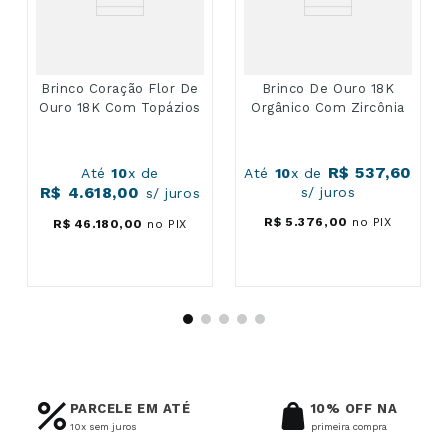
Brinco Coração Flor De
Brinco De Ouro 18K
Ouro 18K Com Topázios
Orgânico Com Zircônia
R$
537
,
60
Até
10
x de
Até
10
x de
R$
4
.
618
,
00
s/ juros
s/ juros
R$
5
.
376
,
00
no PIX
R$
46
.
180
,
00
no PIX
PARCELE EM ATÉ
10% OFF NA
10x sem juros
primeira compra