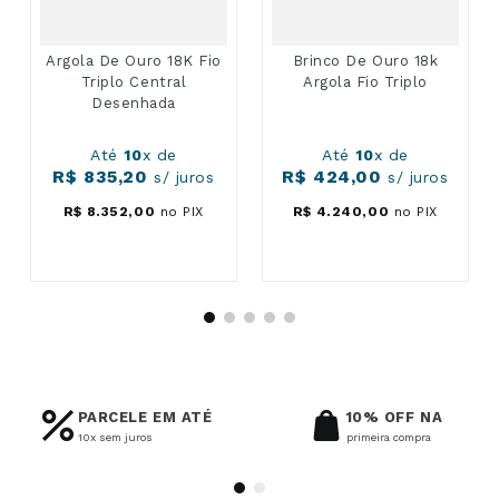
Argola De Ouro 18K Fio
Brinco De Ouro 18k
Triplo Central
Argola Fio Triplo
Desenhada
Até
10
x de
Até
10
x de
R$
835
,
20
R$
424
,
00
s/ juros
s/ juros
R$
8
.
352
,
00
no PIX
R$
4
.
240
,
00
no PIX
PARCELE EM ATÉ
10% OFF NA
10x sem juros
primeira compra