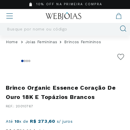
10% OFF NA PRIMEIRA COMPRA
Busque por nome ou código
Termos mais buscados
Joias Femininas
Brincos Femininos
1
º
Aneis
2
º
Pingentes
3
º
Brincos
4
º
Colares
5
º
Masculino
Brinco Organic Essence Coração De
6
º
Argola
Ouro 18K E Topázios Brancos
7
º
Pingente
:
20010767
8
º
São Bento
9
º
Casamento
R$
273
,
60
Até
10
x de
s/ juros
10
º
Corrente