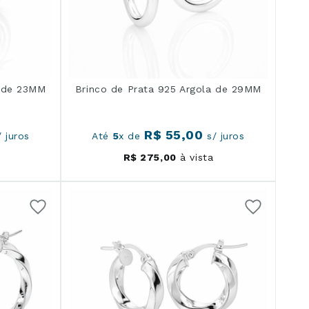
a de 23MM
Brinco de Prata 925 Argola de 29MM
R$
55
,
00
 juros
Até
5
x de
s/ juros
R$
275
,
00
à vista