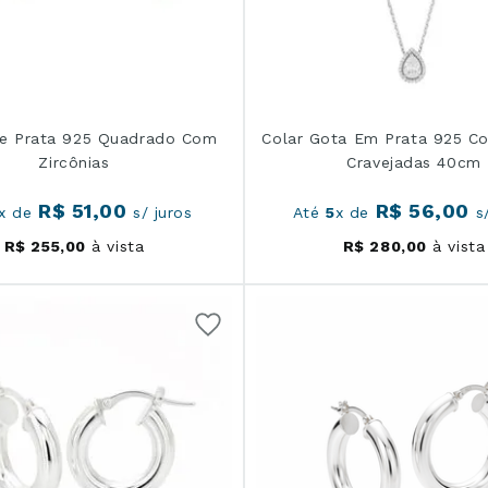
De Prata 925 Quadrado Com
Colar Gota Em Prata 925 C
Zircônias
Cravejadas 40cm
R$
51
,
00
R$
56
,
00
x de
s/ juros
Até
5
x de
s/
R$
255
,
00
à vista
R$
280
,
00
à vista