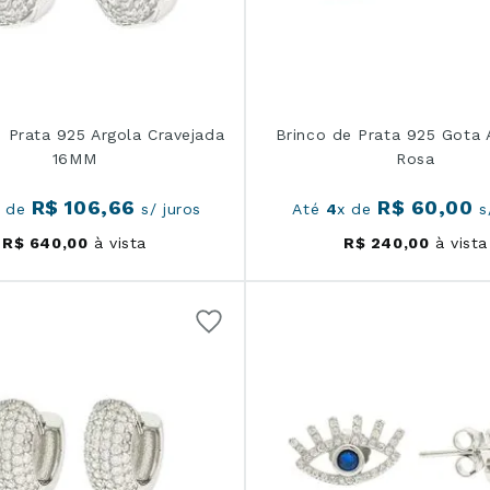
 Prata 925 Argola Cravejada
Brinco de Prata 925 Gota 
16MM
Rosa
R$
106
,
66
R$
60
,
00
x de
s/ juros
Até
4
x de
s/
R$
640
,
00
à vista
R$
240
,
00
à vista