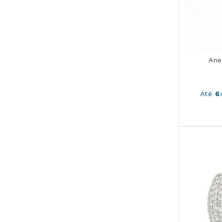
Forma Geométrica
Letras
Maxi
Outros
Pérolas
Ane
Pet
Religiosa
Solitário
Até
6