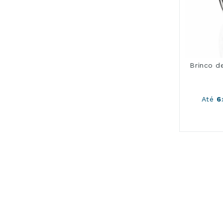
Brinco d
Até
6