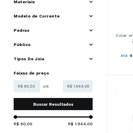
Materiais
Anéis de prata
41 a 50 cm
51 a 60 cm
Prata 925
Modelo de Corrente
61 a 70 cm
Ajustável
Cartier
Pedras
Groumet
Colar e
Outros
Moissanites
Público
Riviera
Pedras coloridas
Veneziana
Sem Pedra
Feminino
Até
4
Tipos De Joia
Sintética
Masculino
Unissex
Amuletos e patuás
Faixas de preço
Infantil
Argolas
Chuveiro
R$
R$
Coração
Esferas
Esportivo
Festa
Filhos
R$ 60,00
R$ 1.944,00
Flores