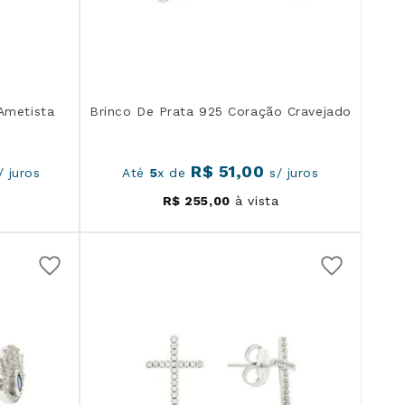
Ametista
Brinco De Prata 925 Coração Cravejado
R$
51
,
00
 juros
Até
5
x de
s/ juros
R$
255
,
00
à vista