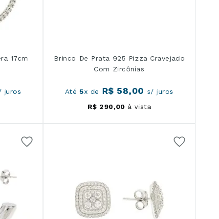
era 17cm
Brinco De Prata 925 Pizza Cravejado
Com Zircônias
R$
58
,
00
 juros
Até
5
x de
s/ juros
R$
290
,
00
à vista