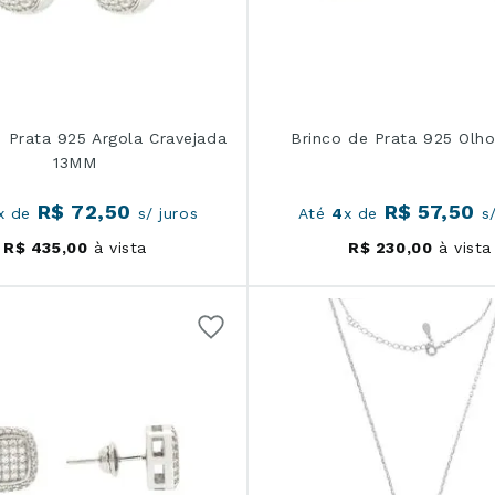
 Prata 925 Argola Cravejada
Brinco de Prata 925 Olh
13MM
R$
72
,
50
R$
57
,
50
x de
s/ juros
Até
4
x de
s/
R$
435
,
00
à vista
R$
230
,
00
à vista