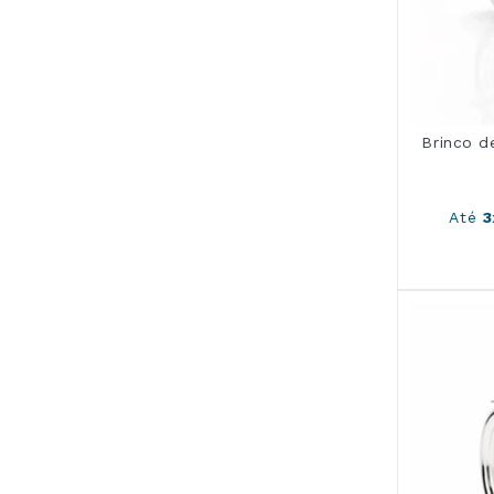
Brinco d
Até
3