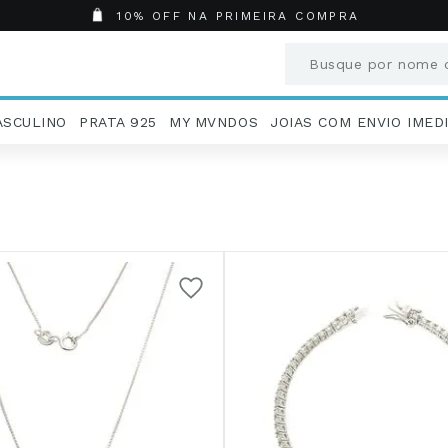
10% OFF NA PRIMEIRA COMPRA
Busque por nome o
Termos mais busc
ASCULINO
PRATA 925
MY MVNDOS
JOIAS COM ENVIO IMED
1
º
Aneis
2
º
Pingentes
3
º
Brincos
4
º
Colares
5
º
Masculino
6
º
Argola
7
º
Casamento
8
º
Corrente
9
º
Pingente
10
º
São Bento