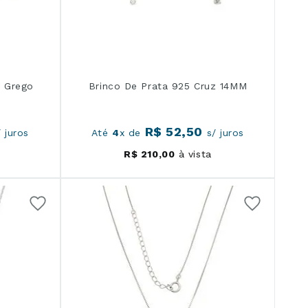
o Grego
Brinco De Prata 925 Cruz 14MM
R$
52
,
50
 juros
Até
4
x de
s/ juros
R$
210
,
00
à vista