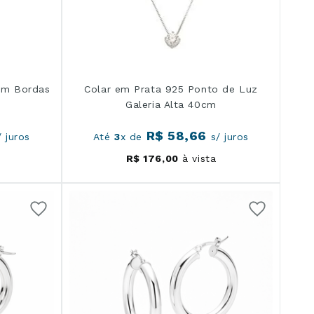
om Bordas
Colar em Prata 925 Ponto de Luz
Galeria Alta 40cm
R$
58
,
66
 juros
Até
3
x de
s/ juros
R$
176
,
00
à vista