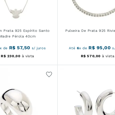
m Prata 925 Espírito Santo
Pulseira De Prata 925 Rivi
Madre Pérola 40cm
R$
57
,
50
R$
95
,
00
x de
s/ juros
Até
6
x de
s/
R$
230
,
00
à vista
R$
570
,
00
à vista