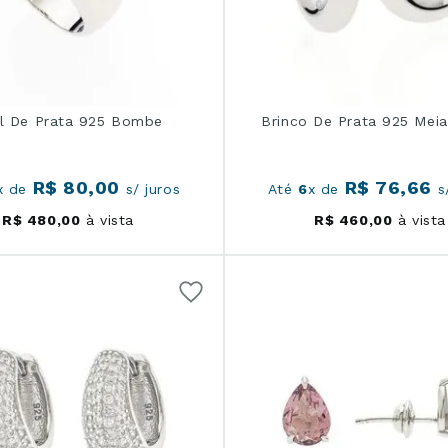
l De Prata 925 Bombe
Brinco De Prata 925 Meia
R$
80
,
00
R$
76
,
66
x de
s/ juros
Até
6
x de
s/
R$
480
,
00
à vista
R$
460
,
00
à vista