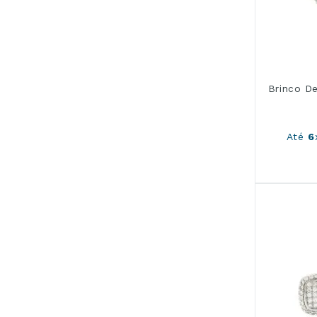
Brinco De
Até
6