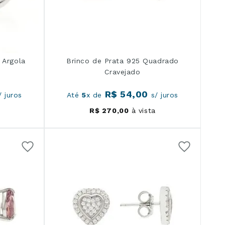
 Argola
Brinco de Prata 925 Quadrado
Cravejado
R$
54
,
00
 juros
Até
5
x de
s/ juros
R$
270
,
00
à vista