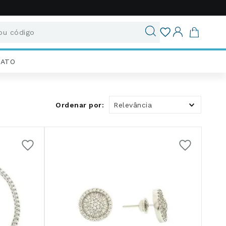
u código
ados
IATO
Relevância