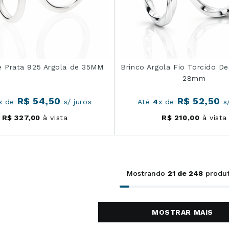
e Prata 925 Argola de 35MM
Brinco Argola Fio Torcido D
28mm
R$
54
,
50
R$
52
,
50
x de
s/ juros
Até
4
x de
s/
R$
327
,
00
à vista
R$
210
,
00
à vista
Mostrando
21 de 248
MOSTRAR MAIS