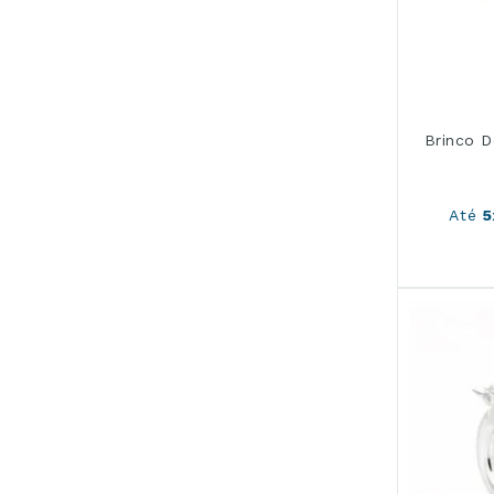
Brinco 
Até
5