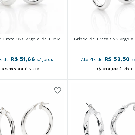
e Prata 925 Argola de 17MM
Brinco de Prata 925 Argol
R$
51
,
66
R$
52
,
50
x de
s/ juros
Até
4
x de
s/
R$
155
,
00
à vista
R$
210
,
00
à vista