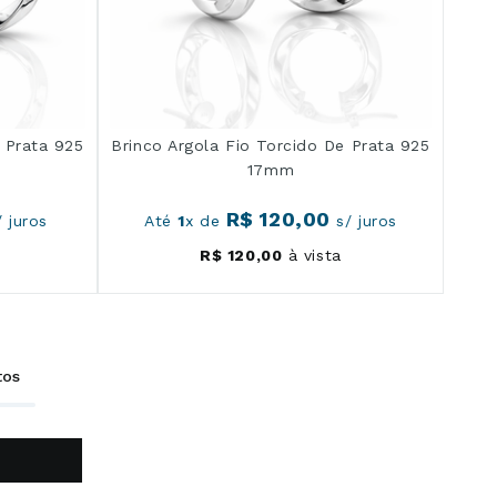
e Prata 925
Brinco Argola Fio Torcido De Prata 925
17mm
R$
120
,
00
 juros
Até
1
x de
s/ juros
R$
120
,
00
à vista