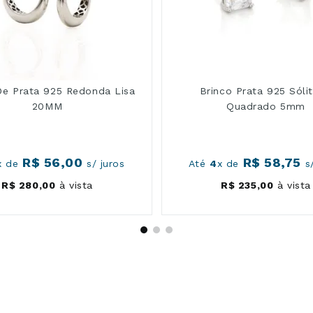
De Prata 925 Redonda Lisa
Brinco Prata 925 Sólit
20MM
Quadrado 5mm
R$
56
,
00
R$
58
,
75
x de
s/ juros
Até
4
x de
s/
R$
280
,
00
à vista
R$
235
,
00
à vista