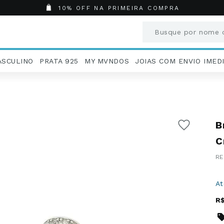
10% OFF NA PRIMEIRA COMPRA
Busque por nome o
Termos mais busc
ASCULINO
PRATA 925
MY MVNDOS
JOIAS COM ENVIO IMED
1
º
Aneis
2
º
Pingentes
3
º
Brincos
4
º
Colares
B
5
º
Masculino
6
º
Argola
C
7
º
Casamento
8
º
São Bento
9
º
Pingente
A
10
º
Corrente
R