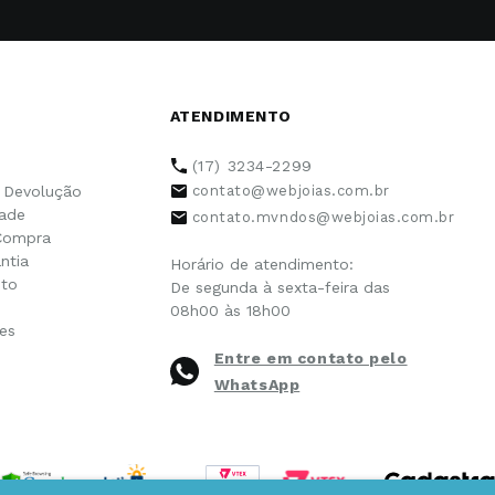
ATENDIMENTO
(17) 3234-2299
e Devolução
contato@webjoias.com.br
dade
contato.mvndos@webjoias.com.br
Compra
ntia
Horário de atendimento:
to
De segunda à sexta-feira das
08h00 às 18h00
es
Entre em contato pelo
WhatsApp