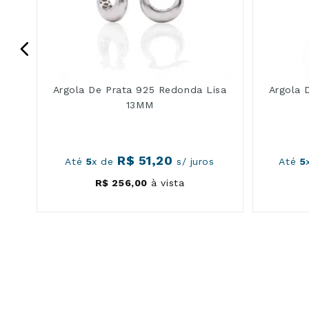
Argola De Prata 925 Redonda Lisa
Argola 
13MM
R$
51
,
20
s
Até
5
x de
s/ juros
Até
5
R$
256
,
00
à vista