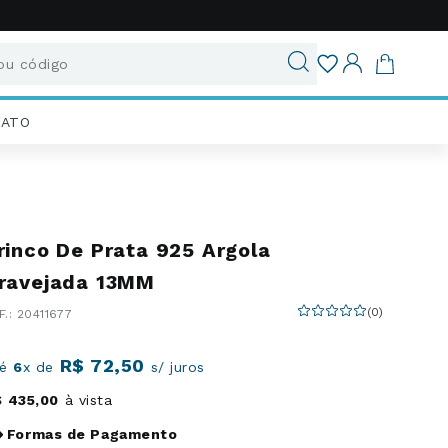
u código
ados
IATO
rinco De Prata 925 Argola
ravejada 13MM
(
0
)
:
20411677
R$
72
,
50
té
6
x de
s/ juros
$
435
,
00
à vista
Formas de Pagamento