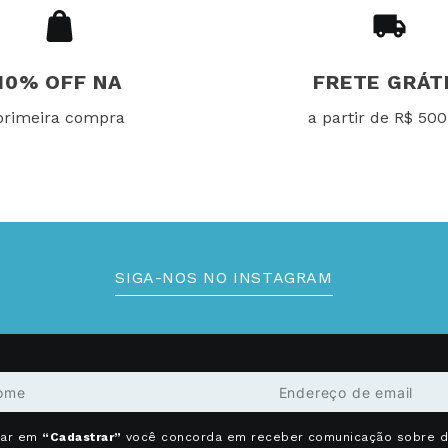
10% OFF NA
FRETE GRÁT
primeira compra
a partir de R$ 500
SIGA-NOS NO INSTAGRAM
car em
“Cadastrar”
você concorda em receber comunicação sobre 