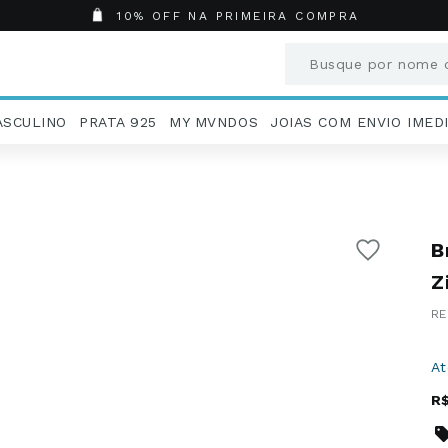
10% OFF NA PRIMEIRA COMPRA
Busque por nome o
Termos mais busc
ASCULINO
PRATA 925
MY MVNDOS
JOIAS COM ENVIO IMED
1
º
Aneis
2
º
Pingentes
3
º
Brincos
4
º
Colares
B
5
º
Masculino
6
º
Argola
Z
7
º
Pingente
8
º
São Bento
9
º
Casamento
A
10
º
Corrente
R