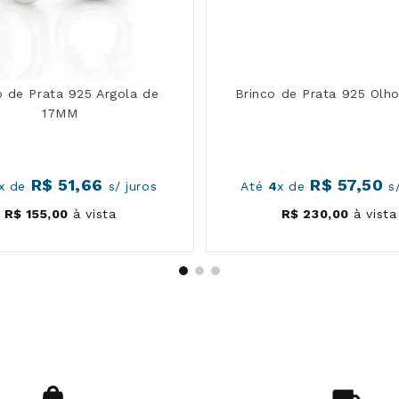
o de Prata 925 Argola de
Brinco de Prata 925 Olh
17MM
R$
51
,
66
R$
57
,
50
x de
s/ juros
Até
4
x de
s/
R$
155
,
00
à vista
R$
230
,
00
à vista