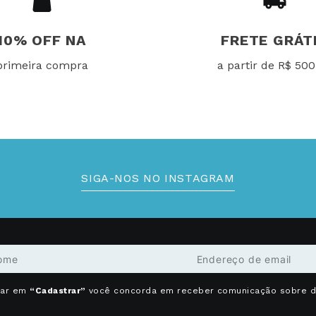
10% OFF NA
FRETE GRÁT
primeira compra
a partir de R$ 500
SIGA-NOS NO INSTAGRAM
car em
“Cadastrar”
você concorda em receber comunicação sobre 