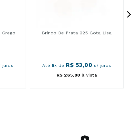
o Grego
Brinco De Prata 925 Gota Lisa
R$
53
,
00
 juros
Até
5
x de
s/ juros
R$
265
,
00
à vista