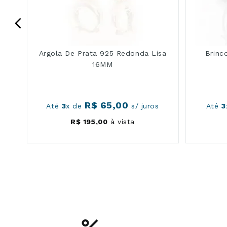
m
Argola De Prata 925 Redonda Lisa
Brinc
16MM
R$
65
,
00
Até
3
x de
s/ juros
Até
3
R$
195
,
00
à vista