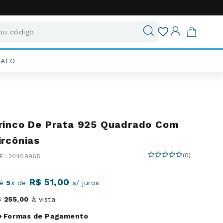
u código
ados
IATO
rinco De Prata 925 Quadrado Com
ircônias
(
0
)
:
20409965
R$
51
,
00
té
5
x de
s/ juros
$
255
,
00
à vista
Formas de Pagamento