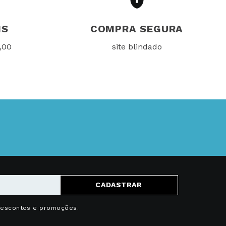
IS
COMPRA SEGURA
,00
site blindado
CADASTRAR
descontos e promoções.