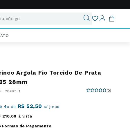
u código
ados
IATO
rinco Argola Fio Torcido De Prata
25 28mm
(
0
)
:
20410151
R$
52
,
50
té
4
x de
s/ juros
$
210
,
00
à vista
Formas de Pagamento