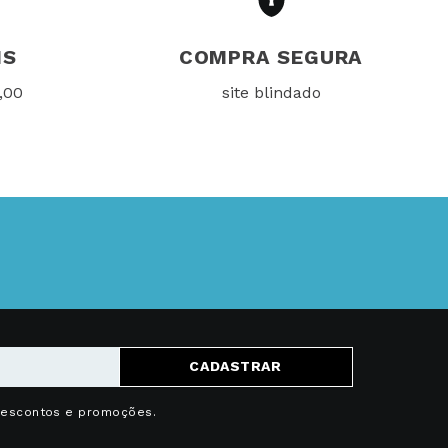
IS
COMPRA SEGURA
,00
site blindado
CADASTRAR
descontos e promoções.