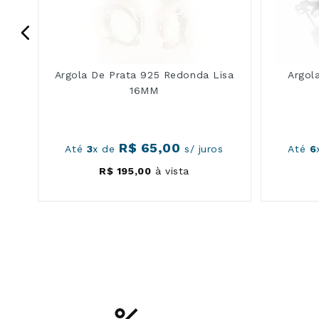
Argola De Prata 925 Redonda Lisa
Argol
16MM
R$
65
,
00
Até
3
x de
s/ juros
Até
6
R$
195
,
00
à vista