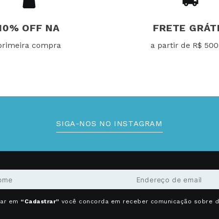
10% OFF NA
FRETE GRÁT
primeira compra
a partir de R$ 500
SIGA-NOS NO INSTAGRAM
car em
“Cadastrar”
você concorda em receber comunicação sobre 