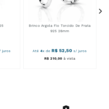
25
Brinco Argola Fio Torcido De Prata
925 28mm
R$
52
,
50
 juros
Até
4
x de
s/ juros
R$
210
,
00
à vista