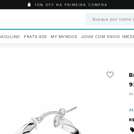
10% OFF NA PRIMEIRA COMPRA
Busque por nome o
Termos mais busc
ASCULINO
PRATA 925
MY MVNDOS
JOIAS COM ENVIO IMED
1
º
Aneis
2
º
Pingentes
3
º
Brincos
4
º
Colares
B
5
º
Masculino
6
º
Argola
9
7
º
Pingente
8
º
São Bento
9
º
Casamento
A
10
º
Corrente
R