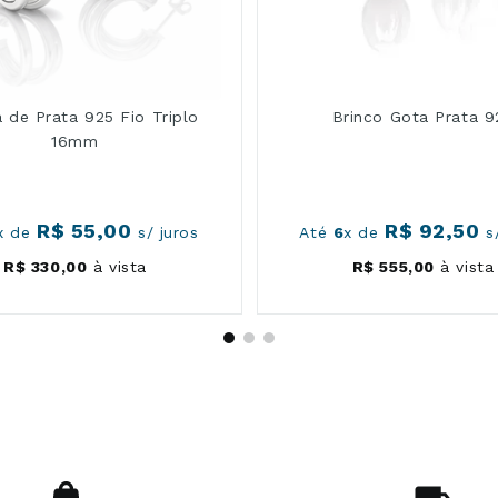
a de Prata 925 Fio Triplo
Brinco Gota Prata 9
16mm
R$
55
,
00
R$
92
,
50
x de
s/ juros
Até
6
x de
s/
R$
330
,
00
à vista
R$
555
,
00
à vista