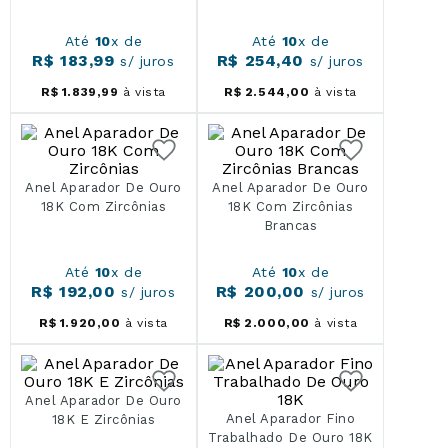
Até
10
x de
Até
10
x de
R$
183
,
99
R$
254
,
40
s/ juros
s/ juros
R$
1
.
839
,
99
à vista
R$
2
.
544
,
00
à vista
Anel Aparador De Ouro
Anel Aparador De Ouro
18K Com Zircônias
18K Com Zircônias
Brancas
Até
10
x de
Até
10
x de
R$
192
,
00
R$
200
,
00
s/ juros
s/ juros
R$
1
.
920
,
00
à vista
R$
2
.
000
,
00
à vista
Anel Aparador De Ouro
Anel Aparador Fino
18K E Zircônias
Trabalhado De Ouro 18K