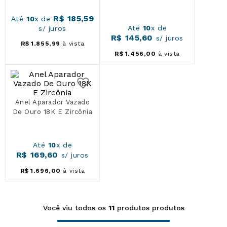
R$
185
,
59
Até
10
x de
Até
10
x de
s/ juros
R$
145
,
60
s/ juros
R$
1
.
855
,
99
à vista
R$
1
.
456
,
00
à vista
Anel Aparador Vazado
De Ouro 18K E Zircônia
Até
10
x de
R$
169
,
60
s/ juros
R$
1
.
696
,
00
à vista
Você viu todos os
11
produtos