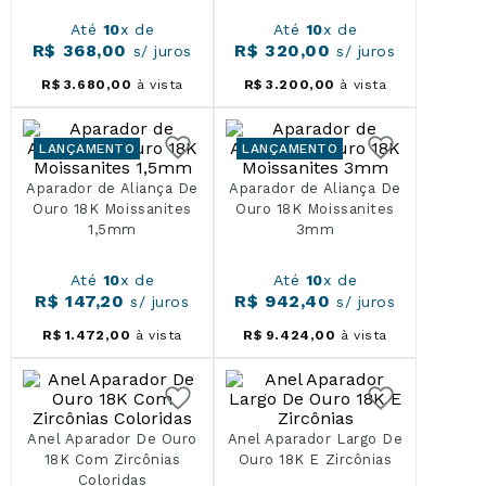
Até
10
x de
Até
10
x de
R$
368
,
00
R$
320
,
00
s/ juros
s/ juros
R$
3
.
680
,
00
à vista
R$
3
.
200
,
00
à vista
LANÇAMENTO
LANÇAMENTO
Aparador de Aliança De
Aparador de Aliança De
Ouro 18K Moissanites
Ouro 18K Moissanites
1,5mm
3mm
Até
10
x de
Até
10
x de
R$
147
,
20
R$
942
,
40
s/ juros
s/ juros
R$
1
.
472
,
00
à vista
R$
9
.
424
,
00
à vista
Anel Aparador De Ouro
Anel Aparador Largo De
18K Com Zircônias
Ouro 18K E Zircônias
Coloridas