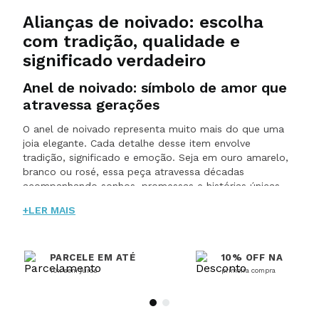
Alianças de noivado: escolha
com tradição, qualidade e
significado verdadeiro
Anel de noivado: símbolo de amor que
atravessa gerações
O anel de noivado representa muito mais do que uma
joia elegante. Cada detalhe desse item envolve
tradição, significado e emoção. Seja em ouro amarelo,
branco ou rosé, essa peça atravessa décadas
acompanhando sonhos, promessas e histórias únicas.
Escolhê-lo é participar de uma celebração recheada de
+LER MAIS
significado, em que cada detalhe importa: o brilho, os
acabamentos precisos, a textura do ouro 18k. Na
coleção da Web Joias, peças confeccionadas com
maestria entregam aquele padrão elevado que faz toda
PARCELE EM ATÉ
10% OFF NA
diferença para quem deseja eternizar sentimentos sem
10x sem juros
primeira compra
abrir mão da durabilidade.