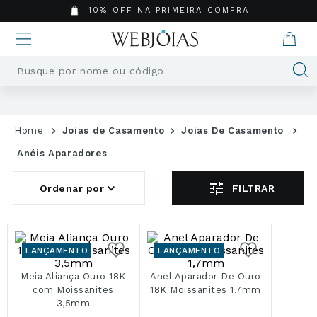
10% OFF NA PRIMEIRA COMPRA
Busque por nome ou código
Termos mais buscados
1
º
Aneis
Joias de Casamento
Joias De Casamento
2
º
Pingentes
Anéis Aparadores
3
º
Brincos
4
º
Colares
FILTRAR
5
º
Masculino
6
º
Argola
7
º
Casamento
LANÇAMENTO
LANÇAMENTO
8
º
São Bento
Meia Aliança Ouro 18K
Anel Aparador De Ouro
9
º
Pingente
com Moissanites
18K Moissanites 1,7mm
10
º
Corrente
3,5mm