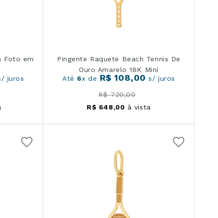
m Foto em
Pingente Raquete Beach Tennis De
Ouro Amarelo 18K Mini
R$
108
,
00
/ juros
Até
6
x de
s/ juros
R$
720
,
00
a
R$
648
,
00
à vista