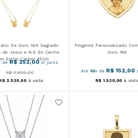
lário De Ouro 18K Sagrado
Pingente Personalizado Co
 de Jesus e N.S do Carmo
Ouro 18k
m Estilo Cartier 45cm
R$
252
,
00
x de
s/ juros
R$
152
,
00
Até
10
x de
s
R$
2
.
800
,
00
R$
2
.
520
,
00
à vista
R$
1
.
520
,
00
à vist