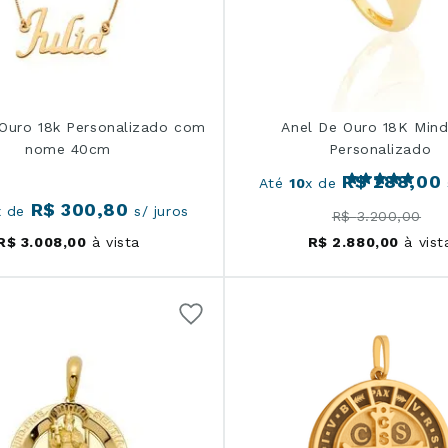
 Ouro 18k Personalizado com
Anel De Ouro 18K Mind
nome 40cm
Personalizado
R$
288
,
00
Até
10
x de
R$
300
,
80
x de
s/ juros
R$
3
.
200
,
00
R$
3
.
008
,
00
à vista
R$
2
.
880
,
00
à vist