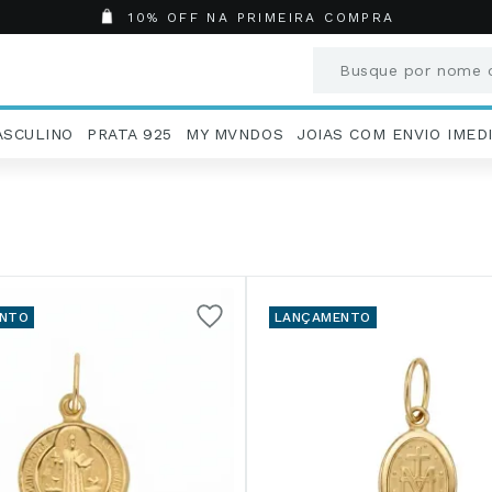
10% OFF NA PRIMEIRA COMPRA
Busque por nome o
Termos mais busc
ASCULINO
PRATA 925
MY MVNDOS
JOIAS COM ENVIO IMED
1
º
Aneis
2
º
Pingentes
3
º
Brincos
4
º
Colares
5
º
Masculino
6
º
Argola
NTO
LANÇAMENTO
7
º
Pingente
8
º
São Bento
9
º
Casamento
10
º
Corrente