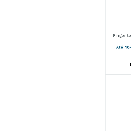
Pet
Religiosa
Pingent
Até
10