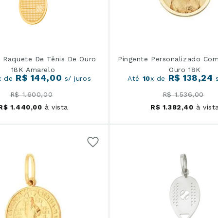
e Raquete De Tênis De Ouro
Pingente Personalizado Co
18K Amarelo
Ouro 18K
R$
144
,
00
R$
138
,
24
x de
s/ juros
Até
10
x de
s
R$
1
.
600
,
00
R$
1
.
536
,
00
R$
1
.
440
,
00
à vista
R$
1
.
382
,
40
à vist