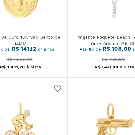
 De Ouro 18K São Bento de
Pingente Raquete Beach T
14MM
Ouro Branco 18K Mi
R$
141
,
12
R$
108
,
00
0
x de
s/ juros
Até
6
x de
s
R$
1
.
568
,
00
R$
720
,
00
R$
1
.
411
,
20
à vista
R$
648
,
00
à vista