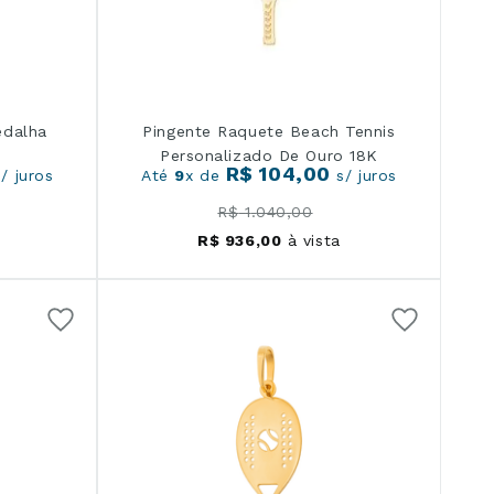
edalha
Pingente Raquete Beach Tennis
Personalizado De Ouro 18K
R$
104
,
00
/ juros
Até
9
x de
s/ juros
R$
1
.
040
,
00
R$
936
,
00
à vista