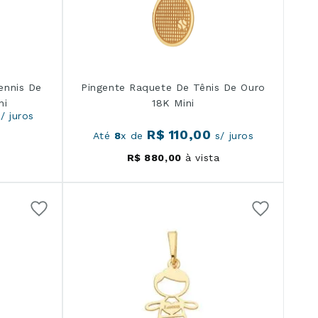
ennis De
Pingente Raquete De Tênis De Ouro
ni
18K Mini
/ juros
R$
110
,
00
Até
8
x de
s/ juros
R$
880
,
00
à vista