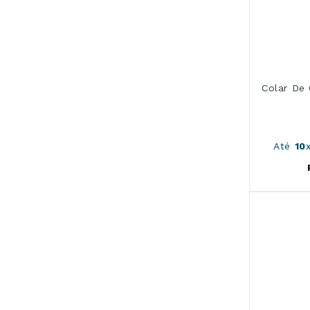
Colar De
Até
10