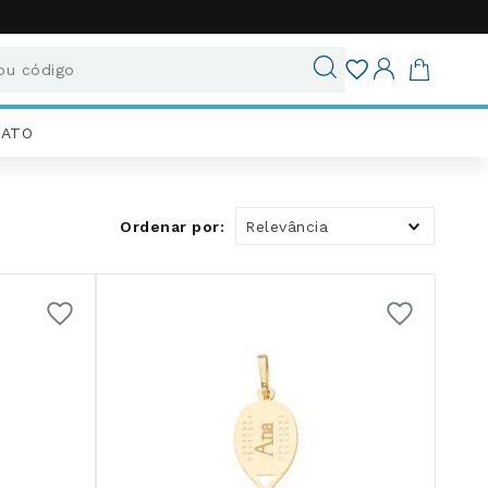
u código
ados
IATO
Relevância