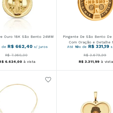
De Ouro 18K São Bento 24MM
Pingente De São Bento De 
Com Oração e Detalhe 
R$
662
,
40
R$
331
,
19
x de
s/ juros
Até
10
x de
s
R$
7
.
360
,
00
R$
3
.
679
,
99
R$
6
.
624
,
00
à vista
R$
3
.
311
,
99
à vist