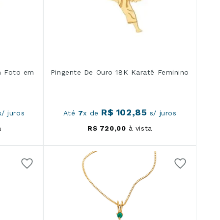
m Foto em
Pingente De Ouro 18K Karatê Feminino
R$
102
,
85
/ juros
Até
7
x de
s/ juros
a
R$
720
,
00
à vista