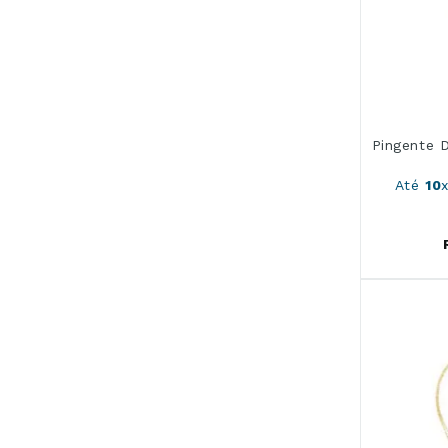
Pingente 
Até
10