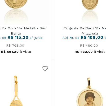
e De Ouro 18k Medalha São
Pingente De Ouro 18k M
Bento
Milagrosa
R$
115
,
20
R$
108
,
00
x de
s/ juros
Até
4
x de
s
R$
768
,
00
R$
480
,
00
R$
691
,
20
à vista
R$
432
,
00
à vista