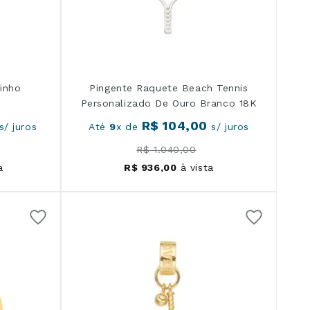
inho
Pingente Raquete Beach Tennis
Personalizado De Ouro Branco 18K
R$
104
,
00
s/ juros
Até
9
x de
s/ juros
R$
1
.
040
,
00
a
R$
936
,
00
à vista