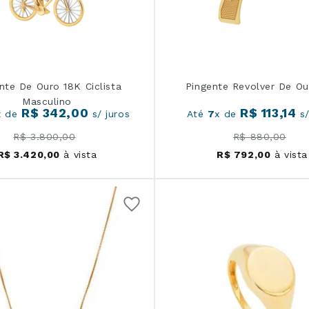
nte De Ouro 18K Ciclista
Pingente Revolver De Ou
Masculino
R$
342
,
00
R$
113
,
14
x de
s/ juros
Até
7
x de
s/
R$
3
.
800
,
00
R$
880
,
00
R$
3
.
420
,
00
à vista
R$
792
,
00
à vista