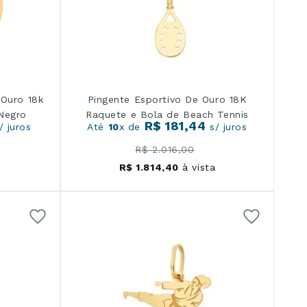
Ouro 18k
Pingente Esportivo De Ouro 18K
Negro
Raquete e Bola de Beach Tennis
R$
181
,
44
/ juros
Até
10
x de
s/ juros
R$
2
.
016
,
00
a
R$
1
.
814
,
40
à vista