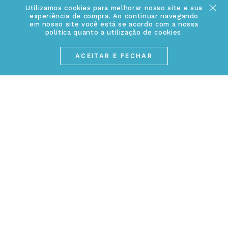
Acesse Nosso Blog
Utilizamos cookies para melhorar nosso site e sua
experiência de compra. Ao continuar navegando
Cuidados Especiais
em nosso site você está se acordo com a nossa
Fale Conosco
política quanto a utilização de cookies.
Política de Troca e Devolução
ATENDIMENTO
Conheça a linha MVNDOS
ACEITAR E FECHAR
Política de Privacidade
(17) 3234-2299
Cancelamento de Compra
contato@webjoias.com.br
contato.mvndos@webjoias.com.br
Certificado de Garantia
Horário de atendimento: De segunda à sexta-feira das
Forma de Pagamento
08h00 às 18h00
Prazo de Entrega
Entre em contato pelo WhatsApp
Cupons e Promoções