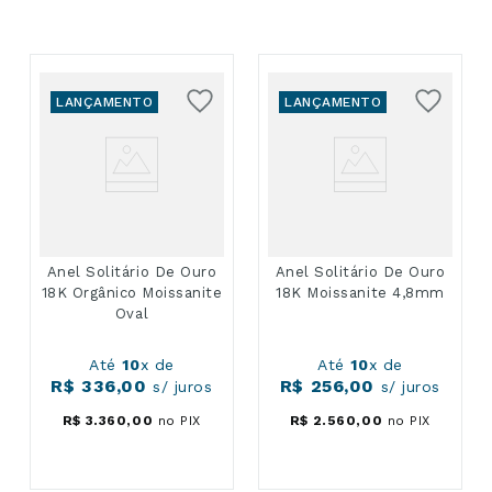
LANÇAMENTO
LANÇAMENTO
Anel Solitário De Ouro
Anel Solitário De Ouro
18K Orgânico Moissanite
18K Moissanite 4,8mm
Oval
Até
10
x de
Até
10
x de
R$
336
,
00
R$
256
,
00
s/ juros
s/ juros
R$
3
.
360
,
00
no PIX
R$
2
.
560
,
00
no PIX