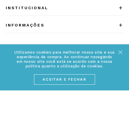
+
INSTITUCIONAL
Quem somos
+
INFORMAÇÕES
Acesse Nosso Blog
Cuidados Especiais
Fale Conosco
Política de Troca e Devolução
Utilizamos cookies para melhorar nosso site e sua
ATENDIMENTO
Conheça a linha MVNDOS
experiência de compra. Ao continuar navegando
Política de Privacidade
em nosso site você está se acordo com a nossa
(17) 3234-2299
política quanto a utilização de cookies.
Cancelamento de Compra
contato@webjoias.com.br
contato.mvndos@webjoias.com.br
ACEITAR E FECHAR
Certificado de Garantia
Horário de atendimento: De segunda à sexta-feira das
Forma de Pagamento
08h00 às 18h00
Prazo de Entrega
Entre em contato pelo WhatsApp
Cupons e Promoções