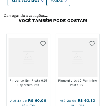
Mais recentes
Todos
Carregando avaliações…
VOCÊ TAMBÉM PODE GOSTAR!
Pingente Em Prata 925
Pingente Judô Feminino
Esportivo 21K
Prata 925
R$
60
,
00
R$
63
,
33
Até
3
x de
Até
3
x de
s/ juros
s/ juros