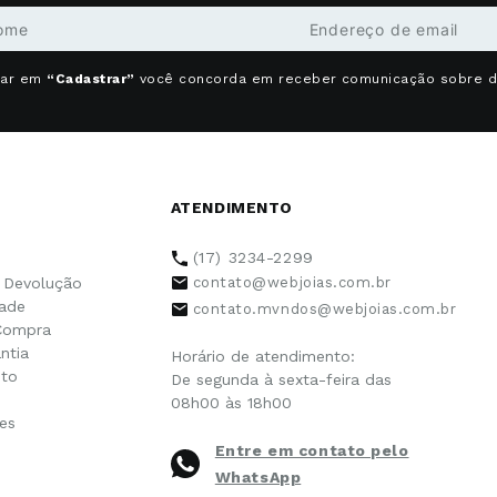
car em
“Cadastrar”
você concorda em receber comunicação sobre 
ATENDIMENTO
(17) 3234-2299
e Devolução
contato@webjoias.com.br
dade
contato.mvndos@webjoias.com.br
Compra
ntia
Horário de atendimento:
to
De segunda à sexta-feira das
08h00 às 18h00
es
Entre em contato pelo
WhatsApp