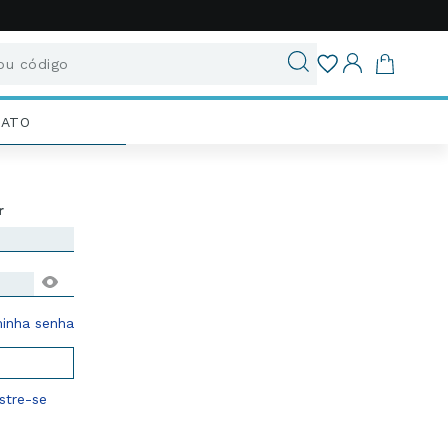
u código
ados
IATO
enha
inha senha
tre-se