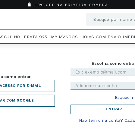
10% OFF NA PRIMEIRA COMPRA
Busque por nome o
Termos mais busc
ASCULINO
PRATA 925
MY MVNDOS
JOIAS COM ENVIO IMED
1
º
Aneis
2
º
Pingentes
3
º
Brincos
Entrar com email e s
4
º
Colares
 opção para entrar
5
º
Masculino
R CÓDIGO DE ACESSO POR EMAIL
6
º
Argola
7
º
Casamento
Esqueci m
8
º
São Bento
AR COM
GOOGLE
9
º
Pingente
ENTRAR
10
º
Corrente
Não tem uma conta? Cadas