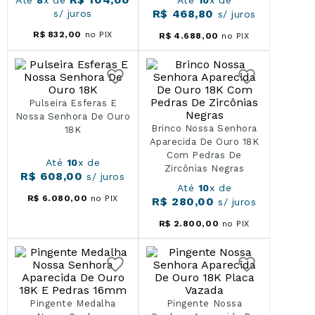
Até
8
x de
Até
10
x de
R$
468
,
80
s/ juros
s/ juros
R$
832
,
00
no PIX
R$
4
.
688
,
00
no PIX
Pulseira Esferas E
Nossa Senhora De Ouro
Brinco Nossa Senhora
18K
Aparecida De Ouro 18K
Com Pedras De
Até
10
x de
Zircônias Negras
R$
608
,
00
s/ juros
Até
10
x de
R$
6
.
080
,
00
no PIX
R$
280
,
00
s/ juros
R$
2
.
800
,
00
no PIX
Pingente Medalha
Pingente Nossa