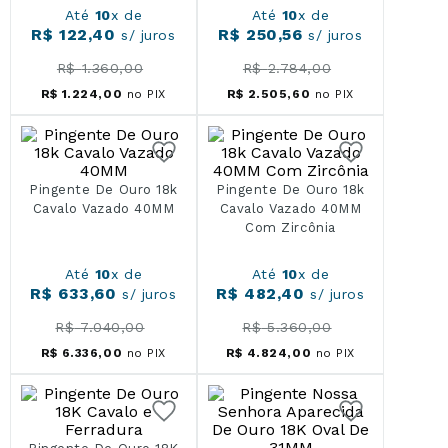
Até
10
x de
Até
10
x de
R$
122
,
40
R$
250
,
56
s/ juros
s/ juros
R$
1
.
360
,
00
R$
2
.
784
,
00
R$
1
.
224
,
00
no PIX
R$
2
.
505
,
60
no PIX
Pingente De Ouro 18k
Pingente De Ouro 18k
Cavalo Vazado 40MM
Cavalo Vazado 40MM
Com Zircônia
Até
10
x de
Até
10
x de
R$
633
,
60
R$
482
,
40
s/ juros
s/ juros
R$
7
.
040
,
00
R$
5
.
360
,
00
R$
6
.
336
,
00
no PIX
R$
4
.
824
,
00
no PIX