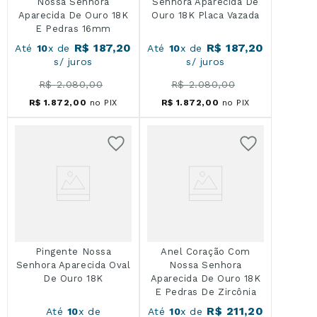
Nossa Senhora
Senhora Aparecida De
Aparecida De Ouro 18K
Ouro 18K Placa Vazada
E Pedras 16mm
R$
187
,
20
R$
187
,
20
Até
10
x de
Até
10
x de
s/ juros
s/ juros
R$
2
.
080
,
00
R$
2
.
080
,
00
R$
1
.
872
,
00
no PIX
R$
1
.
872
,
00
no PIX
Pingente Nossa
Anel Coração Com
Senhora Aparecida Oval
Nossa Senhora
De Ouro 18K
Aparecida De Ouro 18K
E Pedras De Zircônia
R$
211
,
20
Até
10
x de
Até
10
x de