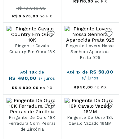
R$
110
,
00
no PIX
R$
10
.
640
,
00
R$
9
.
576
,
00
no PIX
Pingente Cavalo
Pingente Lovers Nossa
Country Em Ouro 18K
Senhora Aparecida
Prata 925
R$
50
,
00
Até
10
x de
Até
1
x de
R$
480
,
00
s/ juros
s/ juros
R$
50
,
00
no PIX
R$
4
.
800
,
00
no PIX
Pingente De Ouro 18K
Pingente De Ouro 18k
Ferradura Com Pedras
Cavalo Vazado 16MM
de Zircônia