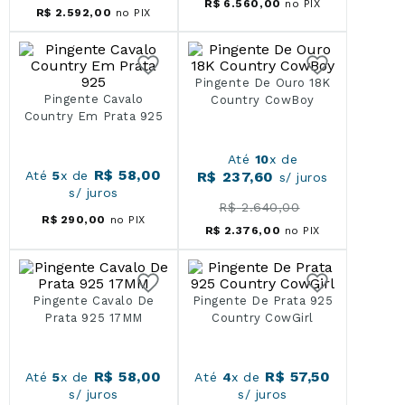
R$
6
.
560
,
00
no PIX
R$
2
.
592
,
00
no PIX
Pingente De Ouro 18K
Pingente Cavalo
Country CowBoy
Country Em Prata 925
Até
10
x de
R$
58
,
00
Até
5
x de
R$
237
,
60
s/ juros
s/ juros
R$
2
.
640
,
00
R$
290
,
00
no PIX
R$
2
.
376
,
00
no PIX
Pingente Cavalo De
Pingente De Prata 925
Prata 925 17MM
Country CowGirl
R$
58
,
00
R$
57
,
50
Até
5
x de
Até
4
x de
s/ juros
s/ juros