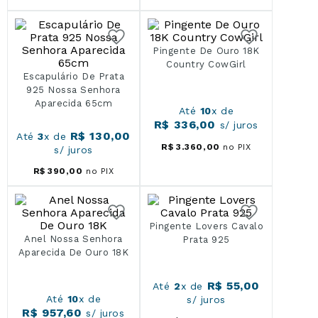
Pingente De Ouro 18K
Country CowGirl
Escapulário De Prata
925 Nossa Senhora
Aparecida 65cm
Até
10
x de
R$
336
,
00
s/ juros
R$
130
,
00
Até
3
x de
R$
3
.
360
,
00
no PIX
s/ juros
R$
390
,
00
no PIX
Pingente Lovers Cavalo
Anel Nossa Senhora
Prata 925
Aparecida De Ouro 18K
R$
55
,
00
Até
2
x de
Até
10
x de
s/ juros
R$
957
,
60
s/ juros