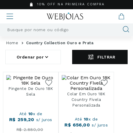
10% OFF NA PRIMEIRA COMPRA
Busque por nome ou código
Termos mais buscados
1
º
Aneis
Country Collection Ouro e Prata
2
º
Pingentes
FILTRAR
3
º
Brincos
4
º
Colares
5
º
Masculino
6
º
Argola
Pingente De Ouro 18K
7
º
Pingente
Colar Em Ouro 18K
Sela
Country Fivela
8
º
Casamento
Personalizada
9
º
Corrente
Até
10
x de
10
º
Moissanite
R$
259
,
20
Até
10
x de
s/ juros
R$
656
,
00
s/ juros
R$
2
.
880
,
00