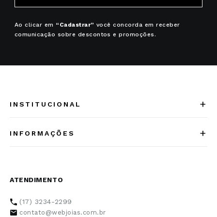
Ao clicar em
“Cadastrar”
você concorda em receber
comunicação sobre descontos e promoções.
+
INSTITUCIONAL
Quem somos
+
INFORMAÇÕES
Acesse Nosso Blog
Cuidados Especiais
Fale Conosco
Política de Troca e Devolução
ATENDIMENTO
Conheça a linha MVNDOS
Política de Privacidade
(17) 3234-2299
Cancelamento de Compra
contato@webjoias.com.br