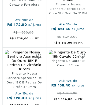
Pingente De Ouro 18K
Pingente Nossa
Cavalo e Ferradura
Senhora Aparecida De
Ouro 18K Oval De 31MM
Até
10
x de
R$
172
,
80
Até
10
x de
s/ juros
R$
561
,
60
s/ juros
R$
1
.
920
,
00
R$
6
.
240
,
00
R$
1
.
728
,
00
no PIX
R$
5
.
616
,
00
no PIX
Pingente De Ouro 18k
Cavalo 22mm
Pingente Nossa
Senhora Aparecida De
Até
10
x de
Ouro 18K E Pedras De
R$
158
,
40
s/ juros
Zircônia 10mm
R$
1
.
760
,
00
Até
10
x de
R$
128
,
00
s/ juros
R$
1
.
584
,
00
no PIX