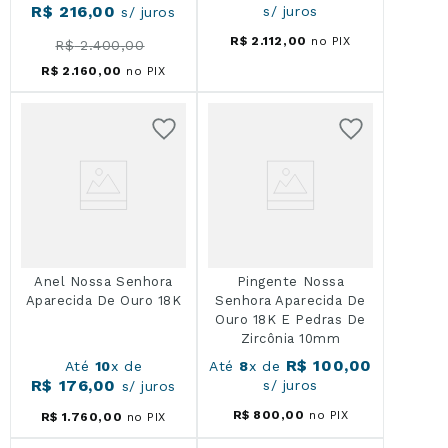
R$
216
,
00
s/ juros
s/ juros
R$
2
.
112
,
00
no PIX
R$
2
.
400
,
00
R$
2
.
160
,
00
no PIX
Anel Nossa Senhora
Pingente Nossa
Aparecida De Ouro 18K
Senhora Aparecida De
Ouro 18K E Pedras De
Zircônia 10mm
R$
100
,
00
Até
10
x de
Até
8
x de
R$
176
,
00
s/ juros
s/ juros
R$
800
,
00
no PIX
R$
1
.
760
,
00
no PIX