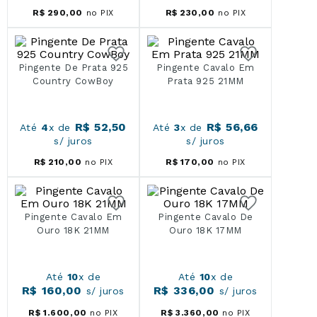
R$
290
,
00
no PIX
R$
230
,
00
no PIX
Pingente De Prata 925
Pingente Cavalo Em
Country CowBoy
Prata 925 21MM
R$
52
,
50
R$
56
,
66
Até
4
x de
Até
3
x de
s/ juros
s/ juros
R$
210
,
00
no PIX
R$
170
,
00
no PIX
Pingente Cavalo Em
Pingente Cavalo De
Ouro 18K 21MM
Ouro 18K 17MM
Até
10
x de
Até
10
x de
R$
160
,
00
R$
336
,
00
s/ juros
s/ juros
R$
1
.
600
,
00
no PIX
R$
3
.
360
,
00
no PIX