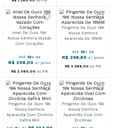
R$
1
.
280
,
00
no PIX
Pingente De Ouro 18K
Anel De Ouro 18K
Nossa Senhora
Nossa Senhora Vazado
Aparecida De 18MM
Com Corações
Até
10
x de
Até
10
x de
R$
268
,
80
s/ juros
R$
208
,
00
s/ juros
R$
2
.
688
,
00
no PIX
R$
2
.
080
,
00
no PIX
Pingente De Ouro 18k
Pingente De Ouro 18k
Nossa Senhora
Nossa Senhora
Aparecida Com Zircônia
Aparecida Oval Com
Safira Mini
Zircônias
R$
104
,
00