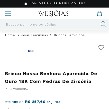
10% OFF NA PRIMEIRA COMPRA
Busque por nome ou código
Termos mais buscados
Joias Femininas
Brincos Femininos
1
º
Aneis
2
º
Pingentes
3
º
Brincos
4
º
Colares
5
º
Masculino
Brinco Nossa Senhora Aparecida De
6
º
Argola
Ouro 18K Com Pedras De Zircônia
7
º
Pingente
:
20000352
8
º
Casamento
9
º
Corrente
R$
257
,
60
Até
10
x de
s/ juros
10
º
Moissanite