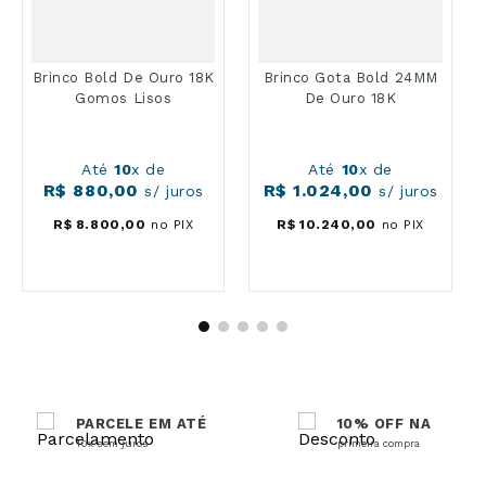
Brinco Bold De Ouro 18K
Brinco Gota Bold 24MM
Gomos Lisos
De Ouro 18K
Até
10
x de
Até
10
x de
R$
880
,
00
R$
1
.
024
,
00
s/ juros
s/ juros
R$
8
.
800
,
00
no PIX
R$
10
.
240
,
00
no PIX
PARCELE EM ATÉ
10% OFF NA
10x sem juros
primeira compra