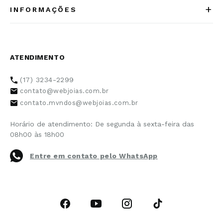
+
INFORMAÇÕES
Acesse Nosso Blog
Cuidados Especiais
Fale Conosco
Política de Troca e Devolução
ATENDIMENTO
Conheça a linha MVNDOS
Política de Privacidade
(17) 3234-2299
Cancelamento de Compra
contato@webjoias.com.br
contato.mvndos@webjoias.com.br
Certificado de Garantia
Horário de atendimento: De segunda à sexta-feira das
Forma de Pagamento
08h00 às 18h00
Prazo de Entrega
Entre em contato pelo WhatsApp
Cupons e Promoções