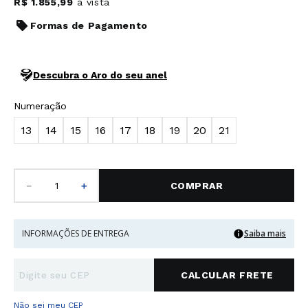
R$
1
.
855
,
99
à vista
Formas de Pagamento
Descubra o Aro do seu anel
Numeração
13
14
15
16
17
18
19
20
21
－
＋
COMPRAR
INFORMAÇÕES DE ENTREGA
Saiba mais
Não sei meu CEP