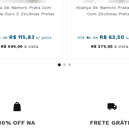
ça De Namoro Prata Com
Aliança De Namoro Prat
De Ouro E Zircônias Pretas
Com Zircônias Pret
R$
115
,
83
R$
62
,
50
x de
s/ juros
Até
6
x de
s/
nias, abaulada internamente
R$
695
,
00
à vista
R$
375
,
00
à vista
m base fosca, criando contraste por cor e material
 nenhuma tenta ocupar o espaço da outra.
10% OFF NA
FRETE GRÁT