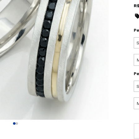
R
Pe
S
Pe
S