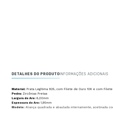
DETALHES DO PRODUTO
INFORMAÇÕES ADICIONAIS
Material:
Prata Legítima 925, com Filete de Ouro 10K e com Filete 
Pedra:
Zircônias Pretas
Largura do Aro:
6,00mm
Espessura do Aro:
1,95mm
Modelo:
Aliança quadrada e abaulada internamente, acetinada com 