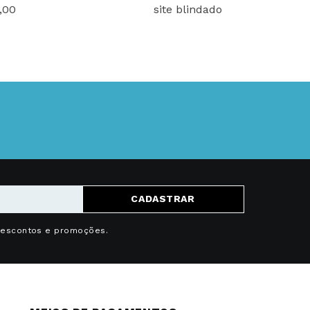
,00
site blindado
CADASTRAR
descontos e promoções.