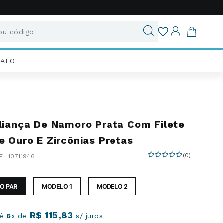
u código
ados
IATO
liança De Namoro Prata Com Filete
e Ouro E Zircônias Pretas
(
0
)
:
10711946
O PAR
MODELO 1
MODELO 2
R$
115
,
83
té
6
x de
s/ juros