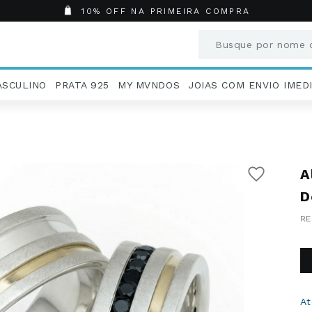
10% OFF NA PRIMEIRA COMPRA
Busque por nome o
Termos mais busc
ASCULINO
PRATA 925
MY MVNDOS
JOIAS COM ENVIO IMED
1
º
Aneis
2
º
Pingentes
3
º
Brincos
4
º
Colares
A
5
º
Masculino
6
º
Argola
D
7
º
Pingente
8
º
Casamento
9
º
Corrente
10
º
Moissanite
A