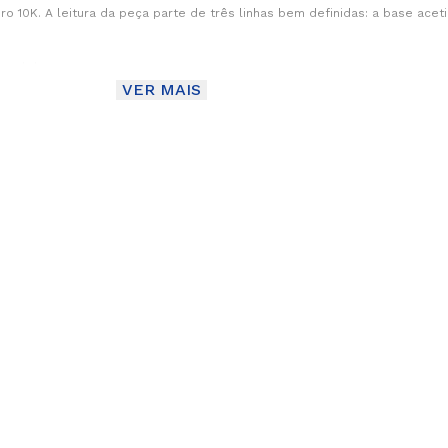
o 10K. A leitura da peça parte de três linhas bem definidas: a base aceti
aralelas.
VER MAIS
ição em camadas
de zircônias pretas adiciona contraste mais intenso.
ferente dentro do design.
ambos se destaquem.
 ampla
 uma peça que se percebe com facilidade.
, não apenas largura.