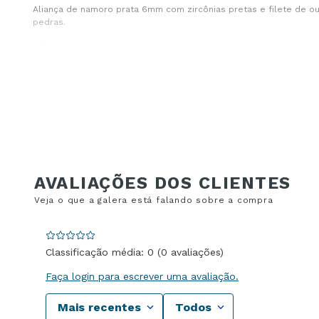
Aliança de namoro prata 6mm com zircônias pretas e filete de our
pedras.
Não há elementos dispersos. O desenho é organizado em faixas p
Aliança de namoro prata 6mm com compos
O filete de ouro cria uma linha contínua de cor. Ao lado, o filete 
Essas duas linhas não se misturam. Cada uma cumpre um papel di
A prata fosca ao redor atua como base neutra, permitindo que 
Aliança prata 925 6mm com presença mais
Classificação média: 0
(0 avaliações)
Com 6,00mm de largura, a aliança ocupa mais espaço no dedo. É
Faça login para escrever uma avaliação.
A espessura de 1,95mm reforça essa sensação. Existe volume real
Mais recentes
Todos