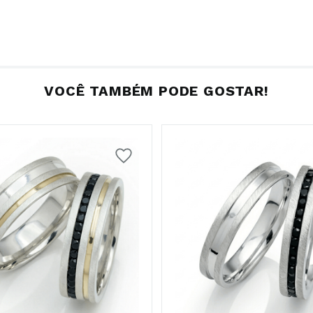
e formas agressivas.
tas criam uma leitura mais firme.
VOCÊ TAMBÉM PODE GOSTAR!
as mais estáveis no dedo.
 contato com a pele.
e materiais e cores
nda mais o dourado do ouro e o escuro das zircônias.
 entre superfícies e cores.
odelos tradicionais.