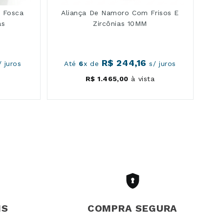
a Fosca
Aliança De Namoro Com Frisos E
as
Zircônias 10MM
R$
244
,
16
 juros
Até
6
x de
s/ juros
R$
1
.
465
,
00
à vista
IS
COMPRA SEGURA