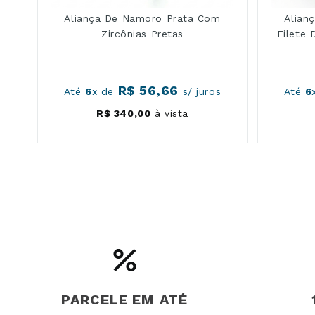
Material: Prata legítima 925 com filete de ouro 10K
Aliança De Namoro Prata Com
Alian
Pedra: Zircônias pretas (filete central)
Zircônias Pretas
Filete 
Largura do aro: 6,00mm
Espessura do aro: 1,95mm
R$
56
,
66
Até
6
x de
s/ juros
Até
6
Modelo: Quadrada, acetinada com filete de ouro e filete de zircô
R$
340
,
00
à vista
Indicação de uso: Namoro, compromisso, uso diário
Diferencial: Combinação de filete de ouro com zircônias pretas e
Essa aliança trabalha com divisão clara. Cada faixa tem função e
PARCELE EM ATÉ