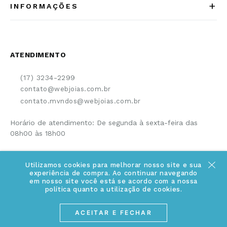
NEWSLETTER
CADASTRAR
Ao clicar em
“Cadastrar”
você concorda em receber
comunicação sobre descontos e promoções.
Utilizamos cookies para melhorar nosso site e sua
experiência de compra. Ao continuar navegando
em nosso site você está se acordo com a nossa
política quanto a utilização de cookies.
+
INSTITUCIONAL
ACEITAR E FECHAR
Quem somos