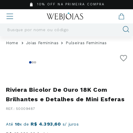
10% OFF NA PRIMEIRA COMPRA
Busque por nome ou código
Termos mais buscados
Joias Femininas
Pulseiras Femininas
1
º
Aneis
2
º
Pingentes
3
º
Brincos
4
º
Colares
5
º
Masculino
Riviera Bicolor De Ouro 18K Com
6
º
Argola
Brilhantes e Detalhes de Mini Esferas
7
º
Casamento
:
50009487
8
º
São Bento
9
º
Pingente
R$
4
.
393
,
60
Até
10
x de
s/ juros
10
º
Corrente