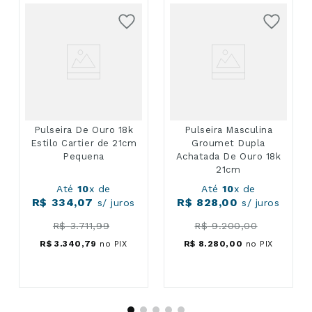
Pulseira De Ouro 18k
Pulseira Masculina
Estilo Cartier de 21cm
Groumet Dupla
Pequena
Achatada De Ouro 18k
21cm
Até
10
x de
Até
10
x de
R$
334
,
07
R$
828
,
00
s/ juros
s/ juros
R$
3
.
711
,
99
R$
9
.
200
,
00
R$
3
.
340
,
79
no PIX
R$
8
.
280
,
00
no PIX