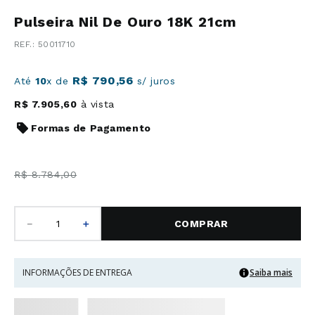
Pulseira Nil De Ouro 18K 21cm
:
50011710
R$
790
,
56
Até
10
x de
s/ juros
R$
7
.
905
,
60
à vista
Formas de Pagamento
R$
8
.
784
,
00
－
＋
COMPRAR
INFORMAÇÕES DE ENTREGA
Saiba mais