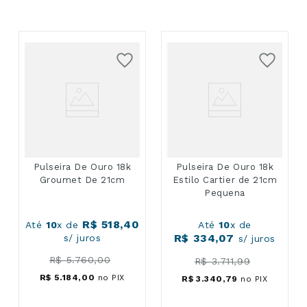
Pulseira De Ouro 18k
Pulseira De Ouro 18k
Groumet De 21cm
Estilo Cartier de 21cm
Pequena
R$
518
,
40
Até
10
x de
Até
10
x de
R$
334
,
07
s/ juros
s/ juros
R$
5
.
760
,
00
R$
3
.
711
,
99
R$
5
.
184
,
00
no PIX
R$
3
.
340
,
79
no PIX