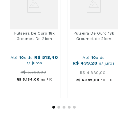
Pulseira De Ouro 18k
Pulseira De Ouro 18k
Groumet De 21cm
Groumet de 21cm
R$
518
,
40
Até
10
x de
Até
10
x de
R$
439
,
20
s/ juros
s/ juros
R$
5
.
760
,
00
R$
4
.
880
,
00
R$
5
.
184
,
00
no PIX
R$
4
.
392
,
00
no PIX