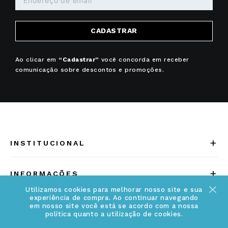
CADASTRAR
Ao clicar em
“Cadastrar”
você concorda em receber
comunicação sobre descontos e promoções.
+
INSTITUCIONAL
Quem somos
+
INFORMAÇÕES
Acesse Nosso Blog
Utilizamos cookies para melhorar nosso site e sua
Cuidados Especiais
experiência de compra. Ao continuar navegando
Fale Conosco
em nosso site você está se acordo com a nossa
Política de Troca e Devolução
política quanto a utilização de cookies.
ATENDIMENTO
Conheça a linha MVNDOS