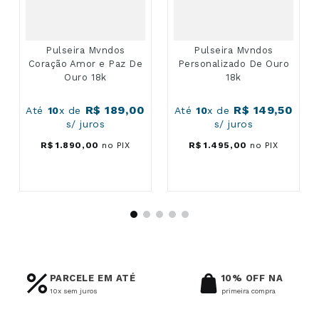
Pulseira Mvndos
Pulseira Mvndos
Coração Amor e Paz De
Personalizado De Ouro
Ouro 18k
18k
R$
189
,
00
R$
149
,
50
Até
10
x de
Até
10
x de
s/ juros
s/ juros
R$
1
.
890
,
00
no PIX
R$
1
.
495
,
00
no PIX
PARCELE EM ATÉ
10% OFF NA
10x sem juros
primeira compra