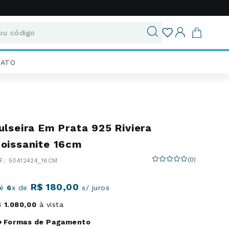
u código
ados
IATO
ulseira Em Prata 925 Riviera
oissanite 16cm
(
0
)
:
50412424_16CM
R$
180
,
00
té
6
x de
s/ juros
$
1
.
080
,
00
à vista
Formas de Pagamento