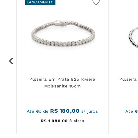
LANÇAMENTO
r
Pulseira Em Prata 925 Riviera
Pulseir
Moissanite 18cm
R$
180
,
00
s
Até
6
x de
s/ juros
Até
6
R$
1
.
080
,
00
à vista