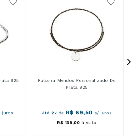
Pu
rata 925
Pulseira Mvndos Personalizado De
Prata 925
R$
69
,
50
 juros
Até
2
x de
s/ juros
R$
139
,
00
à vista