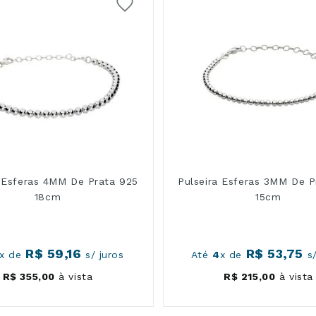
a Esferas 4MM De Prata 925
Pulseira Esferas 3MM De P
18cm
15cm
R$
59
,
16
R$
53
,
75
x de
s/ juros
Até
4
x de
s/
R$
355
,
00
à vista
R$
215
,
00
à vista