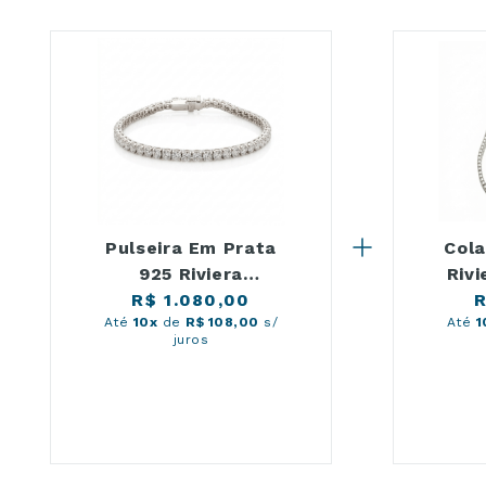
Pulseira Em Prata
Cola
925 Riviera
Rivi
Moissanite 16cm
R$ 1.080,00
R
Até
10x
de
R$ 108,00
s/
Até
1
juros