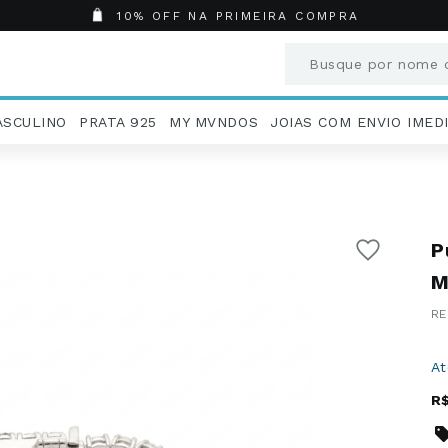
10% OFF NA PRIMEIRA COMPRA
Busque por nome o
Termos mais busc
ASCULINO
PRATA 925
MY MVNDOS
JOIAS COM ENVIO IMED
1
º
Aneis
2
º
Pingentes
3
º
Brincos
4
º
Colares
P
5
º
Masculino
6
º
Argola
M
7
º
Casamento
8
º
São Bento
9
º
Pingente
A
10
º
Corrente
R