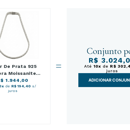
Conjunto po
R$ 3.024,
r De Prata 925
Até
10x
de
R$ 302,
juros
era Moissanite
$ 1.944,00
42cm
ADICIONAR CONJU
0x
de
R$ 194,40
s/
juros