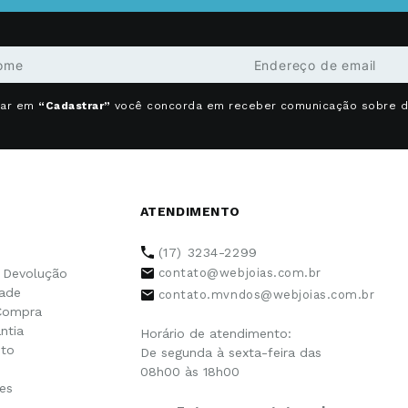
car em
“Cadastrar”
você concorda em receber comunicação sobre 
ATENDIMENTO
(17) 3234-2299
e Devolução
contato@webjoias.com.br
dade
contato.mvndos@webjoias.com.br
Compra
ntia
Horário de atendimento:
to
De segunda à sexta-feira das
08h00 às 18h00
es