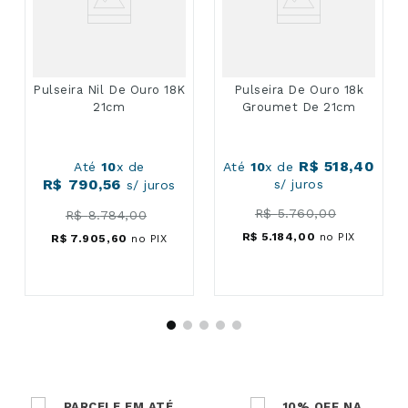
Pulseira Nil De Ouro 18K
Pulseira De Ouro 18k
21cm
Groumet De 21cm
R$
518
,
40
Até
10
x de
Até
10
x de
R$
790
,
56
s/ juros
s/ juros
R$
5
.
760
,
00
R$
8
.
784
,
00
R$
5
.
184
,
00
no PIX
R$
7
.
905
,
60
no PIX
PARCELE EM ATÉ
10% OFF NA