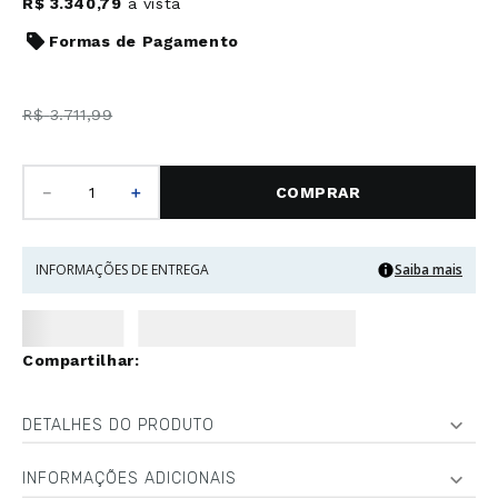
R$
3
.
340
,
79
à vista
Formas de Pagamento
R$
3
.
711
,
99
－
＋
COMPRAR
INFORMAÇÕES DE ENTREGA
Saiba mais
DETALHES DO PRODUTO
INFORMAÇÕES ADICIONAIS