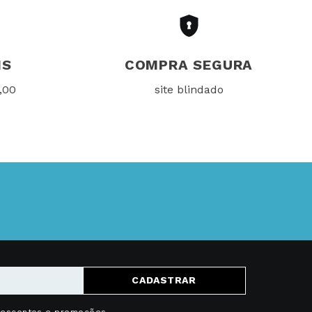
IS
COMPRA SEGURA
,00
site blindado
CADASTRAR
descontos e promoções.