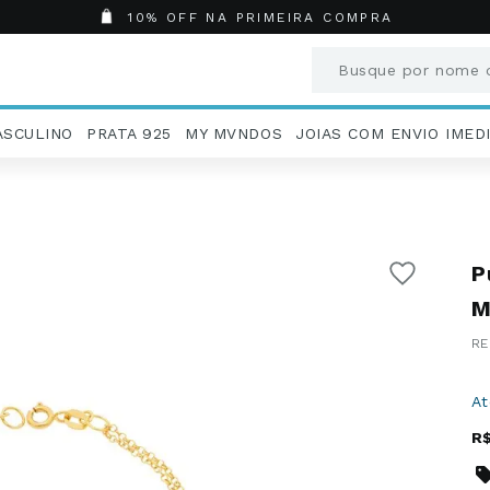
10% OFF NA PRIMEIRA COMPRA
Busque por nome o
Termos mais busc
ASCULINO
PRATA 925
MY MVNDOS
JOIAS COM ENVIO IMED
1
º
Aneis
2
º
Pingentes
3
º
Brincos
4
º
Colares
P
5
º
Masculino
6
º
Argola
M
7
º
Pingente
8
º
São Bento
9
º
Casamento
A
10
º
Corrente
R