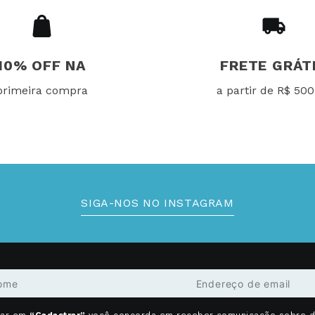
10% OFF NA
FRETE GRÁT
primeira compra
a partir de R$ 500
SIGA-NOS NO INSTAGRAM
car em
“Cadastrar”
você concorda em receber comunicação sobre 