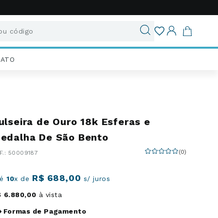
u código
ados
IATO
ulseira de Ouro 18k Esferas e
edalha De São Bento
(
0
)
:
50009187
R$
688
,
00
té
10
x de
s/ juros
$
6
.
880
,
00
à vista
Formas de Pagamento