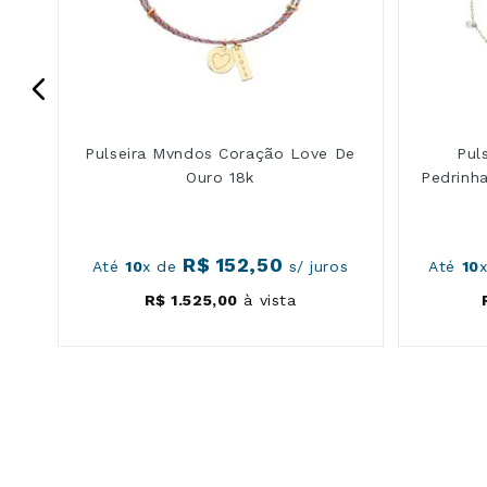
Pulseira Mvndos Coração Love De
Pul
Ouro 18k
Pedrinh
R$
152
,
50
os
Até
10
x de
s/ juros
Até
10
R$
1
.
525
,
00
à vista