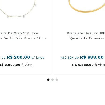
seira De Ouro 18K Com
Bracelete De Ouro 18k
as De Zircônia Branca 19cm
Quadrado Tamanho
R$
200
,
00
R$
688
,
00
x de
s/ juros
Até
10
x de
R$
2
.
000
,
00
à vista
R$
6
.
880
,
00
à vist