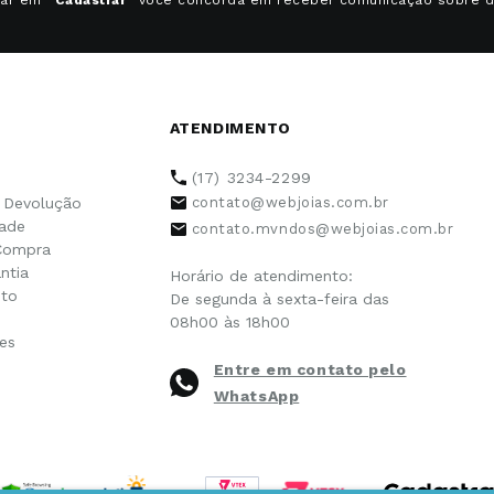
ATENDIMENTO
(17) 3234-2299
e Devolução
contato@webjoias.com.br
dade
contato.mvndos@webjoias.com.br
Compra
ntia
Horário de atendimento:
to
De segunda à sexta-feira das
08h00 às 18h00
es
Entre em contato pelo
WhatsApp