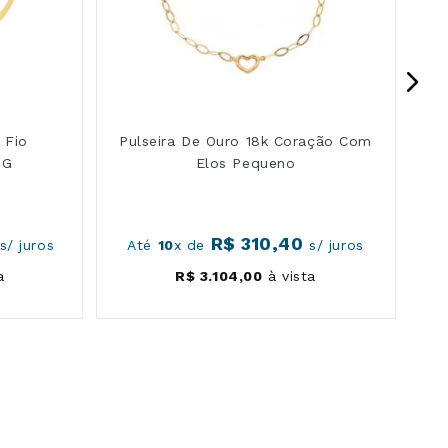
 Fio
Pulseira De Ouro 18k Coração Com
 G
Elos Pequeno
R$
310
,
40
s/ juros
Até
10
x de
s/ juros
A
a
R$
3
.
104
,
00
à vista