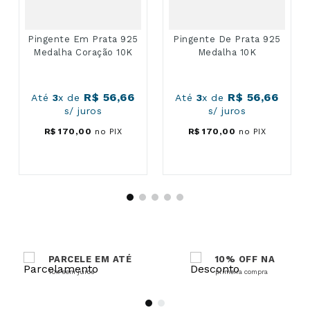
Pingente Em Prata 925
Pingente De Prata 925
Medalha Coração 10K
Medalha 10K
R$
56
,
66
R$
56
,
66
Até
3
x de
Até
3
x de
s/ juros
s/ juros
R$
170
,
00
no PIX
R$
170
,
00
no PIX
PARCELE EM ATÉ
10% OFF NA
10x sem juros
primeira compra