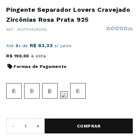
Pingente Separador Lovers Cravejado
Zircônias Rosa Prata 925
(
0
)
:
30511754ZROSA
R$
63
,
33
Até
3
x de
s/ juros
R$
190
,
00
à vista
Formas de Pagamento
－
＋
COMPRAR