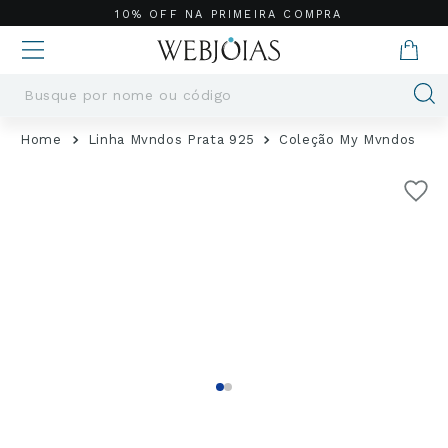
10% OFF NA PRIMEIRA COMPRA
Busque por nome ou código
Termos mais buscados
Linha Mvndos Prata 925
Coleção My Mvndos
1
º
Aneis
2
º
Pingentes
3
º
Brincos
4
º
Colares
5
º
Masculino
6
º
Argola
7
º
Pingente
8
º
Casamento
9
º
Moissanite
10
º
Corrente