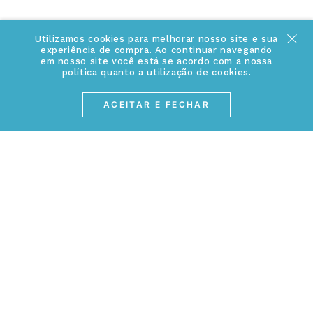
+
INSTITUCIONAL
Utilizamos cookies para melhorar nosso site e sua
experiência de compra. Ao continuar navegando
Quem somos
em nosso site você está se acordo com a nossa
+
INFORMAÇÕES
política quanto a utilização de cookies.
Acesse Nosso Blog
Cuidados Especiais
ACEITAR E FECHAR
Fale Conosco
Política de Troca e Devolução
ATENDIMENTO
Conheça a linha MVNDOS
Política de Privacidade
(17) 3234-2299
Cancelamento de Compra
contato@webjoias.com.br
contato.mvndos@webjoias.com.br
Certificado de Garantia
Horário de atendimento: De segunda à sexta-feira das
Forma de Pagamento
08h00 às 18h00
Prazo de Entrega
Entre em contato pelo WhatsApp
Cupons e Promoções