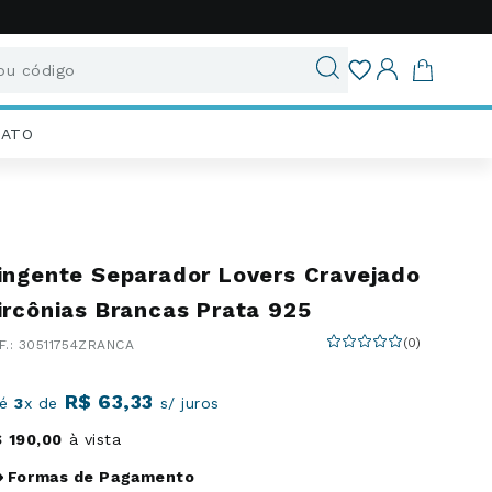
u código
ados
IATO
ingente Separador Lovers Cravejado
ircônias Brancas Prata 925
(
0
)
:
30511754ZRANCA
R$
63
,
33
té
3
x de
s/ juros
$
190
,
00
à vista
Formas de Pagamento