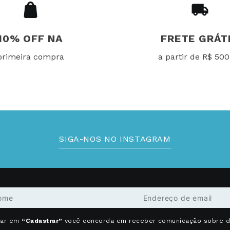
10% OFF NA
FRETE GRÁT
primeira compra
a partir de R$ 500
SIGA-NOS NO INSTAGRAM
car em
“Cadastrar”
você concorda em receber comunicação sobre 