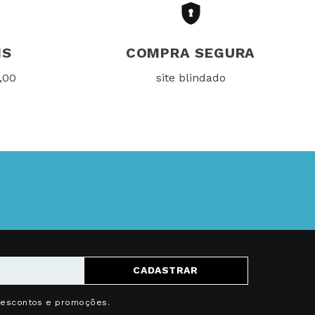
IS
COMPRA SEGURA
,00
site blindado
CADASTRAR
descontos e promoções.