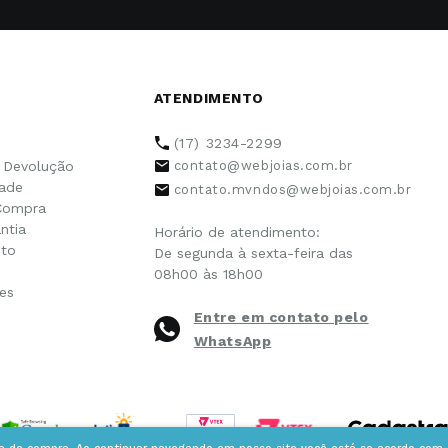
ATENDIMENTO
(17) 3234-2299
e Devolução
contato@webjoias.com.br
dade
contato.mvndos@webjoias.com.br
Compra
ntia
Horário de atendimento:
to
De segunda à sexta-feira das
08h00 às 18h00
es
Entre em contato pelo
WhatsApp