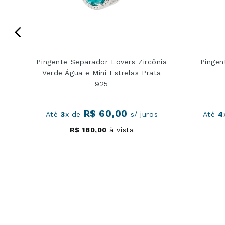
Pingente Separador Lovers Zircônia
Pingen
Verde Água e Mini Estrelas Prata
925
R$
60
,
00
s
Até
3
x de
s/ juros
Até
4
R$
180
,
00
à vista