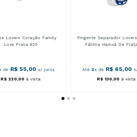
te Lovers Coração Family
Pingente Separador Lover
Love Prata 925
Fátima Hamsá De Prat
R$
55
,
00
R$
65
,
00
x de
s/ juros
Até
2
x de
s/
R$
220
,
00
à vista
R$
130
,
00
à vista