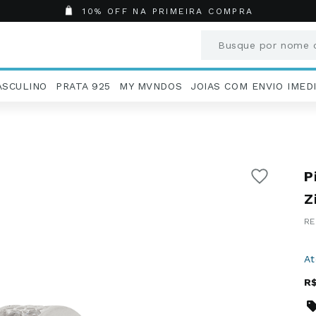
10% OFF NA PRIMEIRA COMPRA
Busque por nome o
Termos mais busc
ASCULINO
PRATA 925
MY MVNDOS
JOIAS COM ENVIO IMED
1
º
Aneis
2
º
Pingentes
3
º
Brincos
4
º
Colares
P
5
º
Masculino
6
º
Argola
Z
7
º
Casamento
8
º
São Bento
9
º
Pingente
A
10
º
Corrente
R