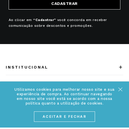
CADASTRAR
Ao clicar em
“Cadastrar”
você concorda em receber
comunicação sobre descontos e promoções.
+
INSTITUCIONAL
Quem somos
+
INFORMAÇÕES
Utilizamos cookies para melhorar nosso site e sua
Acesse Nosso Blog
experiência de compra. Ao continuar navegando
Cuidados Especiais
em nosso site você está se acordo com a nossa
Fale Conosco
política quanto a utilização de cookies.
Política de Troca e Devolução
ATENDIMENTO
Conheça a linha MVNDOS
ACEITAR E FECHAR
Política de Privacidade
(17) 3234-2299