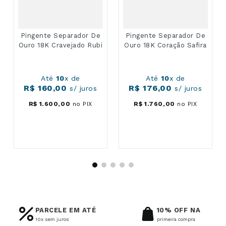
Pingente Separador De
Pingente Separador De
Ouro 18K Cravejado Rubi
Ouro 18K Coração Safira
Até
10
x de
Até
10
x de
R$
160
,
00
R$
176
,
00
s/ juros
s/ juros
R$
1
.
600
,
00
no PIX
R$
1
.
760
,
00
no PIX
PARCELE EM ATÉ
10% OFF NA
10x sem juros
primeira compra