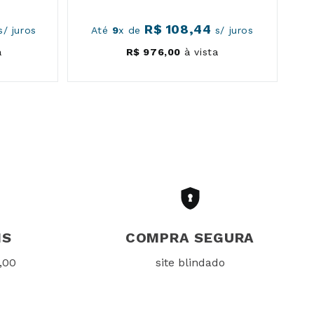
R$
108
,
44
/ juros
Até
9
x de
s/ juros
a
R$
976
,
00
à vista
IS
COMPRA SEGURA
,00
site blindado