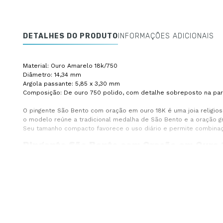
DETALHES DO PRODUTO
INFORMAÇÕES ADICIONAIS
Material: Ouro Amarelo 18k/750
Diâmetro: 14,34 mm
Argola passante: 5,85 x 3,30 mm
Composição: De ouro 750 polido, com detalhe sobreposto na part
O pingente São Bento com oração em ouro 18K é uma joia religio
o modelo reúne a tradicional medalha de São Bento e a oração gr
Seu tamanho compacto favorece o uso diário e permite combinaçõ
Pingente São Bento com Oração em Ouro 
A medalha de São Bento é um dos símbolos religiosos mais conhec
por quem deseja expressar sua fé através de um acessório dura
Neste modelo, a oração gravada complementa o significado da pe
cotidiano.
Medalha de São Bento Pequena e Delicad
Com 14 mm, o pingente apresenta proporções ideais para quem p