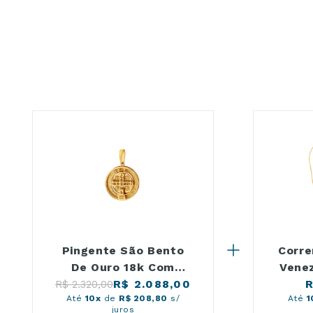
Bento uma referência de proteção e espiritualidade.
O ouro amarelo 18K oferece brilho natural, resistência e excele
Material: Ouro Amarelo 18K / 750
Diâmetro: 14 mm
Tema: São Bento com oração
Categoria: Pingente religioso
Acabamento: Polido
Estilo: Tradicional e delicado
Joia Religiosa para Uso Diário e Presente
O pingente de São Bento em ouro é uma escolha frequente para q
compromissos cotidianos até momentos especiais.
Também é uma opção significativa para presentear em aniversário
gravada e a tradicional medalha de São Bento transforma esta pe
Pingente São Bento
Corre
De Ouro 18k Com
Vene
Oração 14mm
R$ 2.088,00
R
R$ 2.320,00
Até
10x
de
R$ 208,80
s/
Até
1
juros