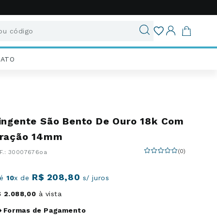
u código
ados
IATO
ingente São Bento De Ouro 18k Com
ração 14mm
(
0
)
:
30007676oa
R$
208
,
80
té
10
x de
s/ juros
$
2
.
088
,
00
à vista
Formas de Pagamento