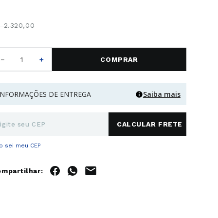
$
2
.
320
,
00
－
＋
COMPRAR
INFORMAÇÕES DE ENTREGA
Saiba mais
o sei meu CEP