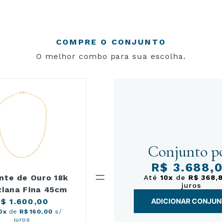
nte durabilidade. Isso permite que a joia acompanhe diferentes momentos 
COMPRE O CONJUNTO
O melhor combo para sua escolha.
s
uem procura uma joia religiosa de uso constante. Seu tamanho facilita 
s, batizados, crismas, primeira comunhão e outras celebrações ligadas à
ça em uma joia que une simbolismo, qualidade e um significado que atra
Conjunto po
R$ 3.688,
nte de Ouro 18k
Até
10x
de
R$ 368,
juros
ziana Fina 45cm
$ 1.600,00
ADICIONAR CONJU
0x
de
R$ 160,00
s/
juros