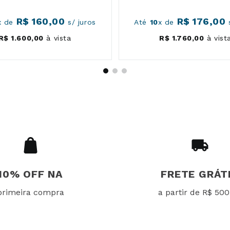
R$
160
,
00
R$
176
,
00
x de
s/ juros
Até
10
x de
s
R$
1
.
600
,
00
à vista
R$
1
.
760
,
00
à vist
10% OFF NA
FRETE GRÁT
primeira compra
a partir de R$ 500