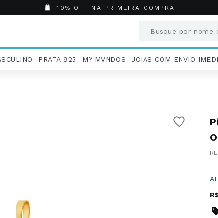
10% OFF NA PRIMEIRA COMPRA
Busque por nome o
Termos mais busc
ASCULINO
PRATA 925
MY MVNDOS
JOIAS COM ENVIO IMED
1
º
Aneis
2
º
Pingentes
3
º
Brincos
4
º
Colares
P
5
º
Masculino
6
º
Argola
O
7
º
Casamento
8
º
Corrente
9
º
Pingente
A
10
º
São Bento
R