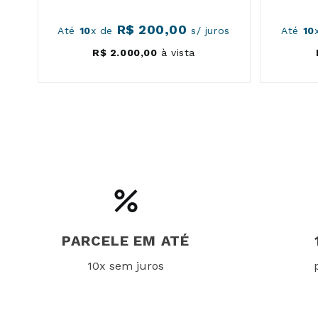
R$
200
,
00
s
Até
10
x de
s/ juros
Até
10
R$
2
.
000
,
00
à vista
PARCELE EM ATÉ
10x sem juros