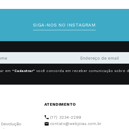
SIGA-NOS NO INSTAGRAM
car em
“Cadastrar”
você concorda em receber comunicação sobre 
ATENDIMENTO
(17) 3234-2299
e Devolução
contato@webjoias.com.br