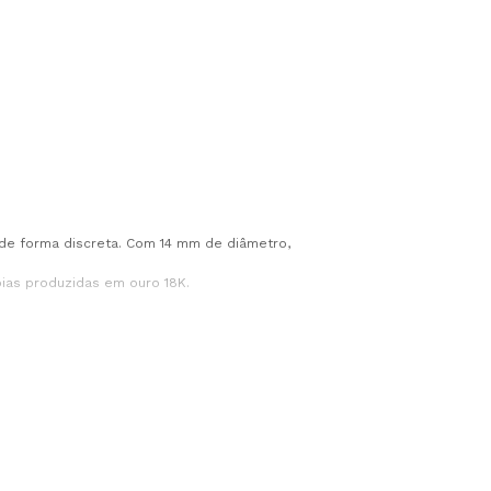
 de forma discreta. Com 14 mm de diâmetro,
ias produzidas em ouro 18K.
ela permanece entre as joias mais procuradas
m valoriza símbolos religiosos presentes no
a os elementos tradicionais que tornam São