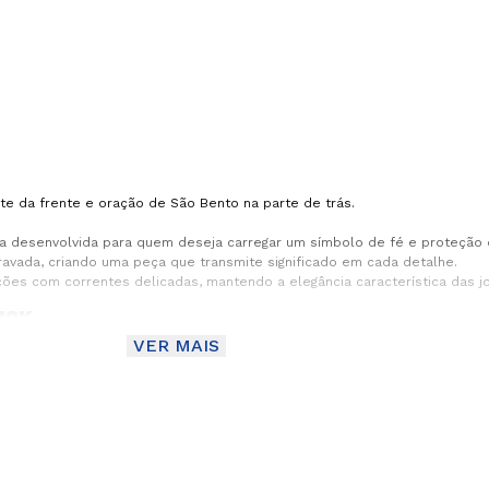
e da frente e oração de São Bento na parte de trás.
sa desenvolvida para quem deseja carregar um símbolo de fé e proteção
avada, criando uma peça que transmite significado em cada detalhe.
es com correntes delicadas, mantendo a elegância característica das jo
18K
VER MAIS
idos da tradição cristã. Associada à proteção espiritual e à devoção, 
douro.
ça, tornando o pingente uma representação ainda mais especial para que
a
refere joias discretas. Apesar do tamanho compacto, a medalha preserv