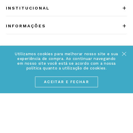
+
INSTITUCIONAL
Quem somos
+
INFORMAÇÕES
Acesse Nosso Blog
Cuidados Especiais
Fale Conosco
Política de Troca e Devolução
Utilizamos cookies para melhorar nosso site e sua
ATENDIMENTO
Conheça a linha MVNDOS
experiência de compra. Ao continuar navegando
Política de Privacidade
em nosso site você está se acordo com a nossa
(17) 3234-2299
política quanto a utilização de cookies.
Cancelamento de Compra
contato@webjoias.com.br
contato.mvndos@webjoias.com.br
ACEITAR E FECHAR
Certificado de Garantia
Horário de atendimento: De segunda à sexta-feira das
Forma de Pagamento
08h00 às 18h00
Prazo de Entrega
Entre em contato pelo WhatsApp
Cupons e Promoções