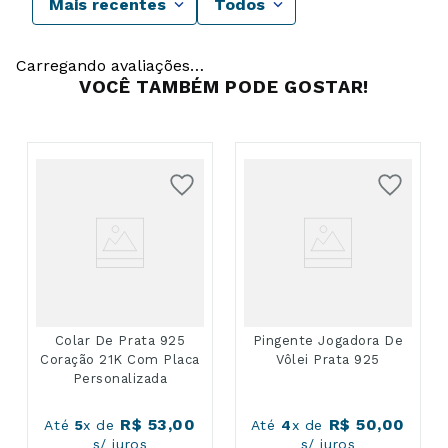
Mais recentes
Todos
Carregando avaliações…
VOCÊ TAMBÉM PODE GOSTAR!
Colar De Prata 925
Pingente Jogadora De
Coração 21K Com Placa
Vôlei Prata 925
Personalizada
R$
53
,
00
R$
50
,
00
Até
5
x de
Até
4
x de
s/ juros
s/ juros