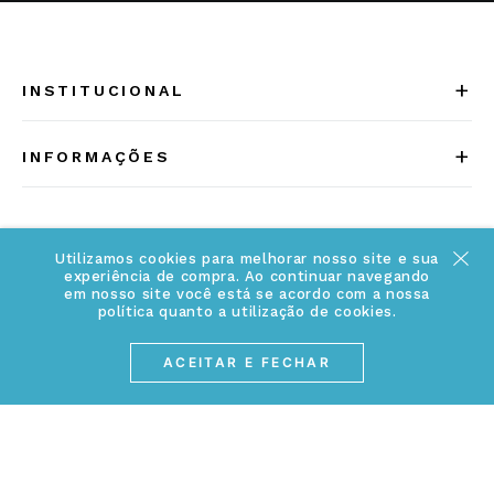
+
INSTITUCIONAL
Quem somos
+
INFORMAÇÕES
Acesse Nosso Blog
Cuidados Especiais
Fale Conosco
Política de Troca e Devolução
Utilizamos cookies para melhorar nosso site e sua
ATENDIMENTO
Conheça a linha MVNDOS
experiência de compra. Ao continuar navegando
Política de Privacidade
em nosso site você está se acordo com a nossa
(17) 3234-2299
política quanto a utilização de cookies.
Cancelamento de Compra
contato@webjoias.com.br
ACEITAR E FECHAR
contato.mvndos@webjoias.com.br
Certificado de Garantia
Horário de atendimento: De segunda à sexta-feira das
Forma de Pagamento
08h00 às 18h00
Prazo de Entrega
Entre em contato pelo WhatsApp