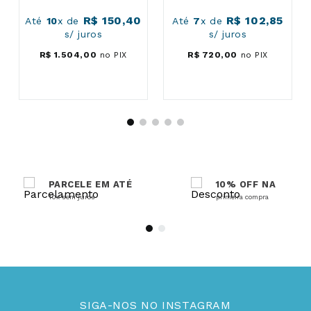
R$
150
,
40
R$
102
,
85
Até
10
x de
Até
7
x de
s/ juros
s/ juros
R$
1
.
504
,
00
no PIX
R$
720
,
00
no PIX
PARCELE EM ATÉ
10% OFF NA
10x sem juros
primeira compra
SIGA-NOS NO INSTAGRAM