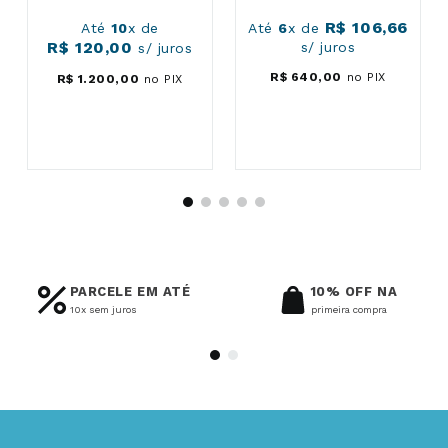
R$
106
,
66
Até
10
x de
Até
6
x de
R$
120
,
00
s/ juros
s/ juros
R$
640
,
00
no PIX
R$
1
.
200
,
00
no PIX
PARCELE EM ATÉ
10% OFF NA
10x sem juros
primeira compra