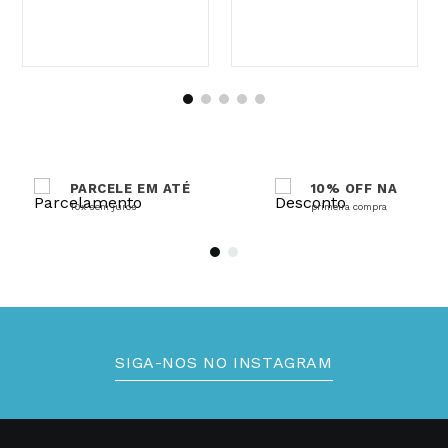
R$
960
,
00
no PIX
R$
1
.
200
,
00
no PIX
PARCELE EM ATÉ
10% OFF NA
10x sem juros
primeira compra
SIGA-NOS NO INSTAGRAM