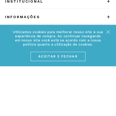
+
INSTITUCIONAL
Quem somos
+
INFORMAÇÕES
Acesse Nosso Blog
Cuidados Especiais
Fale Conosco
Utilizamos cookies para melhorar nosso site e sua
experiência de compra. Ao continuar navegando
Política de Troca e Devolução
em nosso site você está se acordo com a nossa
ATENDIMENTO
Conheça a linha MVNDOS
política quanto a utilização de cookies.
Política de Privacidade
(17) 3234-2299
ACEITAR E FECHAR
Cancelamento de Compra
contato@webjoias.com.br
contato.mvndos@webjoias.com.br
Certificado de Garantia
Horário de atendimento: De segunda à sexta-feira das
Forma de Pagamento
08h00 às 18h00
Prazo de Entrega
Entre em contato pelo WhatsApp
Cupons e Promoções