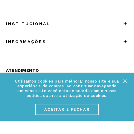
+
INSTITUCIONAL
Quem somos
+
INFORMAÇÕES
Acesse Nosso Blog
Cuidados Especiais
Fale Conosco
Política de Troca e Devolução
ATENDIMENTO
Conheça a linha MVNDOS
Política de Privacidade
Utilizamos cookies para melhorar nosso site e sua
(17) 3234-2299
experiência de compra. Ao continuar navegando
Cancelamento de Compra
contato@webjoias.com.br
em nosso site você está se acordo com a nossa
política quanto a utilização de cookies.
contato.mvndos@webjoias.com.br
Certificado de Garantia
ACEITAR E FECHAR
Horário de atendimento: De segunda à sexta-feira das
Forma de Pagamento
08h00 às 18h00
Prazo de Entrega
Entre em contato pelo WhatsApp