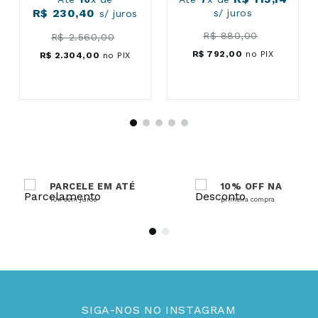
R$
230
,
40
s/ juros
s/ juros
R$
880
,
00
R$
2
.
560
,
00
R$
792
,
00
no PIX
R$
2
.
304
,
00
no PIX
PARCELE EM ATÉ
10% OFF NA
10x sem juros
primeira compra
SIGA-NOS NO INSTAGRAM