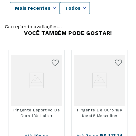
Mais recentes
Todos
Carregando avaliações…
VOCÊ TAMBÉM PODE GOSTAR!
Pingente Esportivo De
Pingente De Ouro 18K
Ouro 18k Halter
Karatê Masculino
R$
113
,
14
Até
10
x de
Até
7
x de