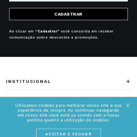
CADASTRAR
Ao clicar em
“Cadastrar”
você concorda em receber
comunicação sobre descontos e promoções.
+
INSTITUCIONAL
Quem somos
+
INFORMAÇÕES
Acesse Nosso Blog
Utilizamos cookies para melhorar nosso site e sua
experiência de compra. Ao continuar navegando
Cuidados Especiais
em nosso site você está se acordo com a nossa
Fale Conosco
política quanto a utilização de cookies.
Política de Troca e Devolução
ATENDIMENTO
Conheça a linha MVNDOS
ACEITAR E FECHAR
Política de Privacidade