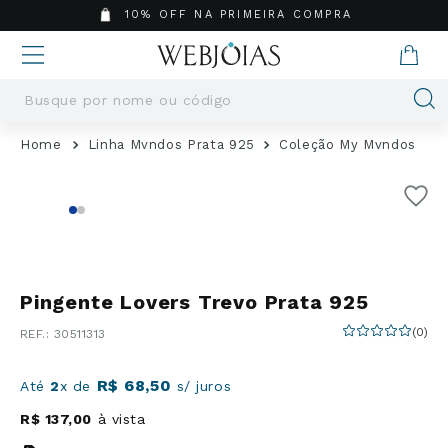
10% OFF NA PRIMEIRA COMPRA
Busque por nome ou código
Termos mais buscados
Linha Mvndos Prata 925
Coleção My Mvndos
1
º
Aneis
2
º
Pingentes
3
º
Brincos
4
º
Colares
5
º
Masculino
Pingente Lovers Trevo Prata 925
6
º
Argola
(
0
)
:
30511313
7
º
Casamento
8
º
Corrente
R$
68
,
50
Até
2
x de
s/ juros
9
º
Pingente
R$
137
,
00
à vista
10
º
São Bento