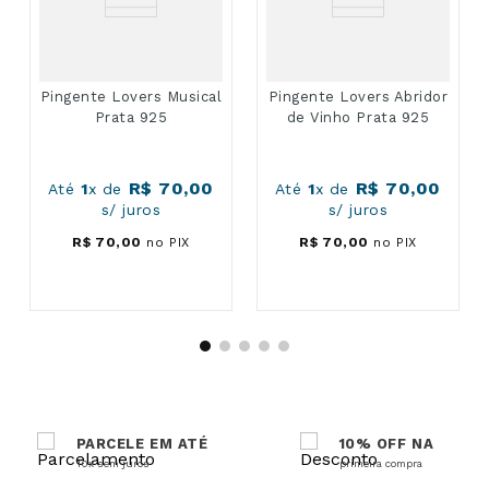
Pingente Lovers Musical
Pingente Lovers Abridor
Prata 925
de Vinho Prata 925
R$
70
,
00
R$
70
,
00
Até
1
x de
Até
1
x de
s/ juros
s/ juros
R$
70
,
00
no PIX
R$
70
,
00
no PIX
PARCELE EM ATÉ
10% OFF NA
10x sem juros
primeira compra