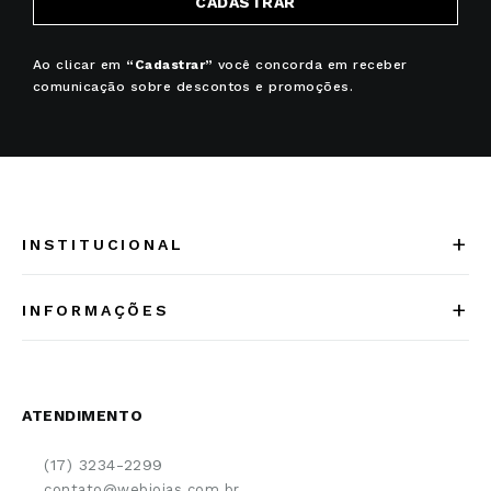
CADASTRAR
Ao clicar em
“Cadastrar”
você concorda em receber
comunicação sobre descontos e promoções.
+
INSTITUCIONAL
Quem somos
+
INFORMAÇÕES
Acesse Nosso Blog
Cuidados Especiais
Fale Conosco
Política de Troca e Devolução
ATENDIMENTO
Conheça a linha MVNDOS
Política de Privacidade
(17) 3234-2299
Cancelamento de Compra
contato@webjoias.com.br