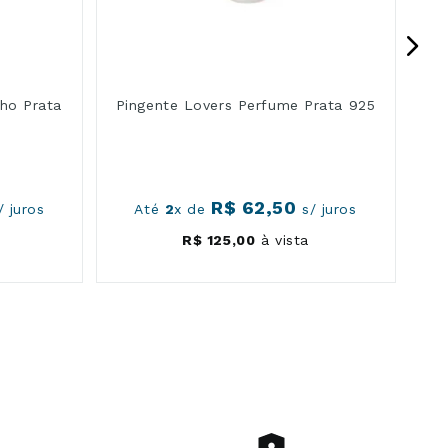
lho Prata
Pingente Lovers Perfume Prata 925
R$
62
,
50
 juros
Até
2
x de
s/ juros
R$
125
,
00
à vista