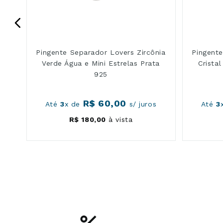
Pingente Separador Lovers Zircônia
Pingente
Verde Água e Mini Estrelas Prata
Cristal
925
R$
60
,
00
s
Até
3
x de
s/ juros
Até
3
R$
180
,
00
à vista