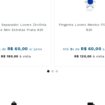
 Separador Lovers Zircônia
Pingente Lovers Menino Fi
 e Mini Estrelas Prata 925
925
R$
60
,
00
R$
60
,
00
x de
s/ juros
Até
2
x de
s/
R$
180
,
00
à vista
R$
120
,
00
à vista