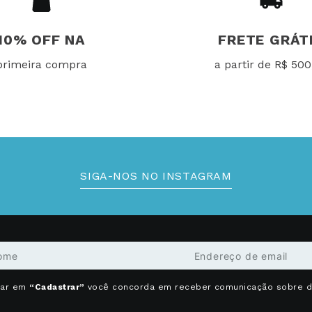
10% OFF NA
FRETE GRÁT
primeira compra
a partir de R$ 500
SIGA-NOS NO INSTAGRAM
car em
“Cadastrar”
você concorda em receber comunicação sobre 