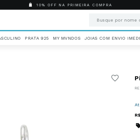
10% OFF NA PRIMEIRA COMPRA
Busque por nome o
Termos mais busc
ASCULINO
PRATA 925
MY MVNDOS
JOIAS COM ENVIO IMED
1
º
Aneis
2
º
Pingentes
3
º
Brincos
4
º
Colares
P
5
º
Masculino
6
º
Argola
7
º
Casamento
8
º
São Bento
A
9
º
Pingente
R
10
º
Corrente