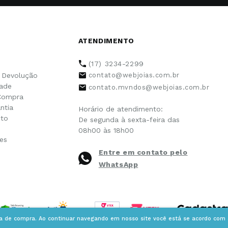
ATENDIMENTO
(17) 3234-2299
e Devolução
contato@webjoias.com.br
dade
contato.mvndos@webjoias.com.br
Compra
ntia
Horário de atendimento:
to
De segunda à sexta-feira das
08h00 às 18h00
es
Entre em contato pelo
WhatsApp
ia de compra. Ao continuar navegando em nosso site você está se acordo com a