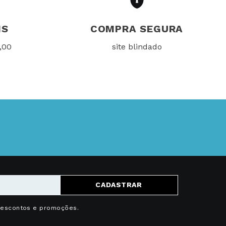
IS
COMPRA SEGURA
,00
site blindado
CADASTRAR
descontos e promoções.