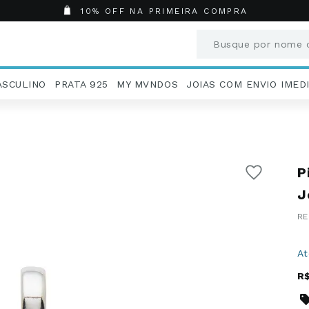
10% OFF NA PRIMEIRA COMPRA
Busque por nome o
Termos mais busc
ASCULINO
PRATA 925
MY MVNDOS
JOIAS COM ENVIO IMED
1
º
Aneis
2
º
Pingentes
3
º
Brincos
4
º
Colares
P
5
º
Masculino
6
º
Argola
J
7
º
Casamento
8
º
Corrente
9
º
Pingente
A
10
º
São Bento
R