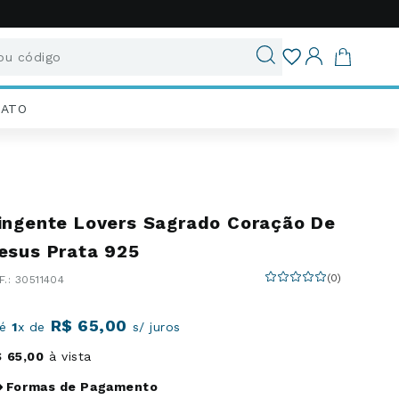
u código
ados
IATO
ingente Lovers Sagrado Coração De
esus Prata 925
(
0
)
:
30511404
R$
65
,
00
té
1
x de
s/ juros
$
65
,
00
à vista
Formas de Pagamento