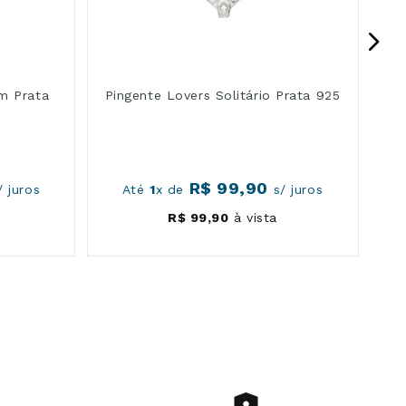
m Prata
Pingente Lovers Solitário Prata 925
R$
99
,
90
 juros
Até
1
x de
s/ juros
R$
99
,
90
à vista