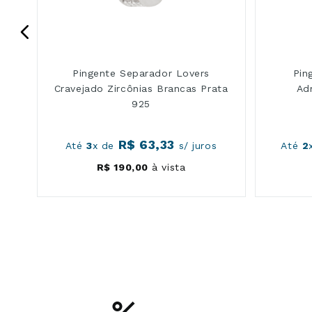
Pingente Separador Lovers
Pin
Cravejado Zircônias Brancas Prata
Ad
925
R$
63
,
33
s
Até
3
x de
s/ juros
Até
2
R$
190
,
00
à vista