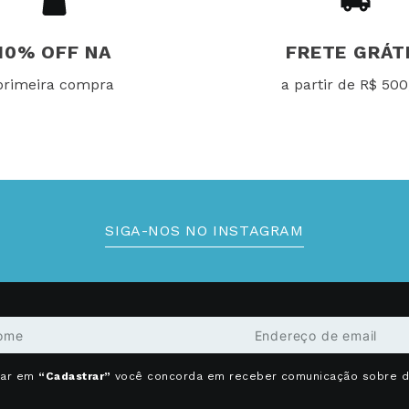
10% OFF NA
FRETE GRÁT
primeira compra
a partir de R$ 500
SIGA-NOS NO INSTAGRAM
car em
“Cadastrar”
você concorda em receber comunicação sobre 