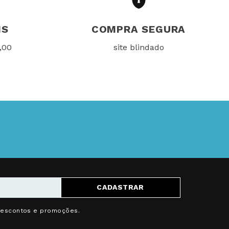
IS
COMPRA SEGURA
,00
site blindado
CADASTRAR
descontos e promoções.