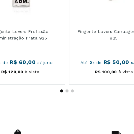
gente Lovers Profissão
Pingente Lovers Carruage
ministração Prata 925
925
R$
60
,
00
R$
50
,
00
x de
s/ juros
Até
2
x de
s/
R$
120
,
00
à vista
R$
100
,
00
à vista