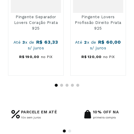
Pingente Separador
Pingente Lovers
Lovers Coração Prata
Profissão Direito Prata
925
925
R$
63
,
33
R$
60
,
00
Até
3
x de
Até
2
x de
s/ juros
s/ juros
R$
190
,
00
no PIX
R$
120
,
00
no PIX
PARCELE EM ATÉ
10% OFF NA
10x sem juros
primeira compra