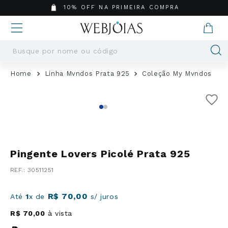
10% OFF NA PRIMEIRA COMPRA
Busque por nome ou código
Termos mais buscados
Linha Mvndos Prata 925
Coleção My Mvndos
1
º
Aneis
2
º
Pingentes
3
º
Brincos
4
º
Colares
5
º
Masculino
Pingente Lovers Picolé Prata 925
6
º
Argola
:
30511251
7
º
Casamento
8
º
São Bento
R$
70
,
00
Até
1
x de
s/ juros
9
º
Pingente
R$
70
,
00
à vista
10
º
Corrente