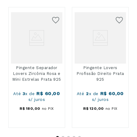
Pingente Separador
Pingente Lovers
Lovers Zircônia Rosa e
Profissão Direito Prata
Mini Estrelas Prata 925
925
R$
60
,
00
R$
60
,
00
Até
3
x de
Até
2
x de
s/ juros
s/ juros
R$
180
,
00
no PIX
R$
120
,
00
no PIX