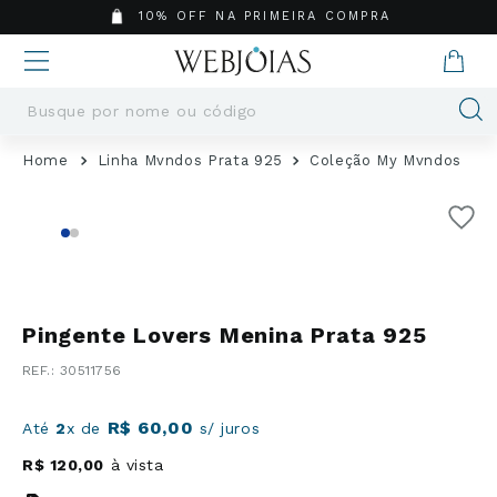
10% OFF NA PRIMEIRA COMPRA
Busque por nome ou código
Termos mais buscados
Linha Mvndos Prata 925
Coleção My Mvndos
1
º
Aneis
2
º
Pingentes
3
º
Brincos
4
º
Colares
5
º
Masculino
Pingente Lovers Menina Prata 925
6
º
Argola
:
30511756
7
º
Casamento
8
º
São Bento
R$
60
,
00
Até
2
x de
s/ juros
9
º
Pingente
R$
120
,
00
à vista
10
º
Corrente