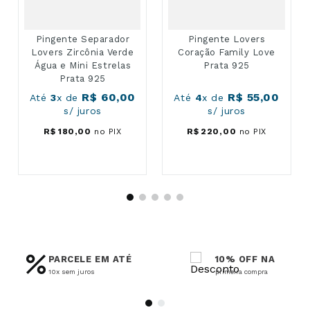
Pingente Separador
Pingente Lovers
Lovers Zircônia Verde
Coração Family Love
Água e Mini Estrelas
Prata 925
Prata 925
R$
60
,
00
R$
55
,
00
Até
3
x de
Até
4
x de
s/ juros
s/ juros
R$
180
,
00
no PIX
R$
220
,
00
no PIX
PARCELE EM ATÉ
10% OFF NA
10x sem juros
primeira compra